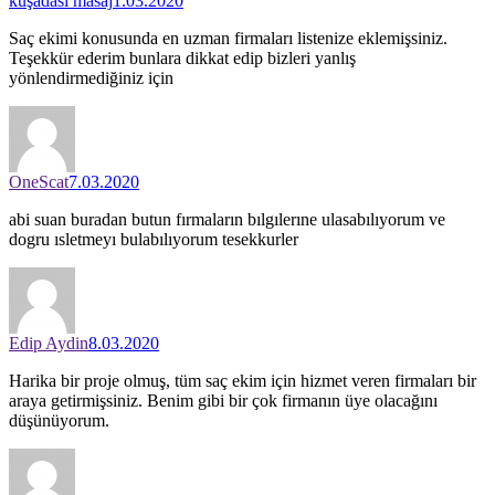
kuşadası masaj
1.03.2020
Saç ekimi konusunda en uzman firmaları listenize eklemişsiniz.
Teşekkür ederim bunlara dikkat edip bizleri yanlış
yönlendirmediğiniz için
OneScat
7.03.2020
abi suan buradan butun fırmaların bılgılerıne ulasabılıyorum ve
dogru ısletmeyı bulabılıyorum tesekkurler
Edip Aydin
8.03.2020
Harika bir proje olmuş, tüm saç ekim için hizmet veren firmaları bir
araya getirmişsiniz. Benim gibi bir çok firmanın üye olacağını
düşünüyorum.