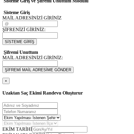
Sisteme Giriş ve Şifremi Unuttum Modulü
Sisteme Giriş
MAİL ADRESİNİZİ GİRİNİZ
ŞİFRENİZİ GİRİNİZ:
SİSTEME GİRİŞ
Şifremi Unuttum
MAİL ADRESİNİZİ GİRİNİZ:
ŞİFREMİ MAİL ADRESİME GÖNDER
×
Uzaktan Saç Ekimi Randevu Oluşturur
EKİM TARİHİ