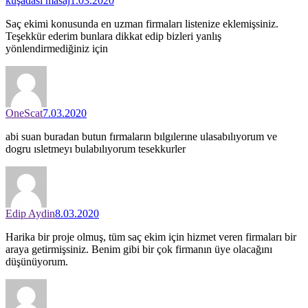
kuşadası masaj
1.03.2020
Saç ekimi konusunda en uzman firmaları listenize eklemişsiniz.
Teşekkür ederim bunlara dikkat edip bizleri yanlış
yönlendirmediğiniz için
OneScat
7.03.2020
abi suan buradan butun fırmaların bılgılerıne ulasabılıyorum ve
dogru ısletmeyı bulabılıyorum tesekkurler
Edip Aydin
8.03.2020
Harika bir proje olmuş, tüm saç ekim için hizmet veren firmaları bir
araya getirmişsiniz. Benim gibi bir çok firmanın üye olacağını
düşünüyorum.