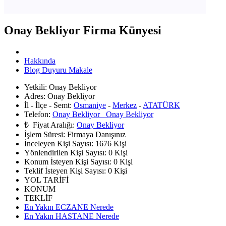
Onay Bekliyor Firma Künyesi
Hakkında
Blog Duyuru Makale
Yetkili:
Onay Bekliyor
Adres:
Onay Bekliyor
İl - İlçe - Semt:
Osmaniye
-
Merkez
-
ATATÜRK
Telefon:
Onay Bekliyor Onay Bekliyor
₺ Fiyat Aralığı:
Onay Bekliyor
İşlem Süresi:
Firmaya Danışınız
İnceleyen Kişi Sayısı:
1676 Kişi
Yönlendirilen Kişi Sayısı:
0
Kişi
Konum İsteyen Kişi Sayısı:
0
Kişi
Teklif İsteyen Kişi Sayısı:
0
Kişi
YOL TARİFİ
KONUM
TEKLİF
En Yakın ECZANE Nerede
En Yakın HASTANE Nerede