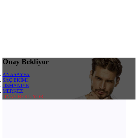
Onay Bekliyor
ANASAYFA
SAÇ EKİMİ
OSMANIYE
MERKEZ
ONAY BEKLIYOR