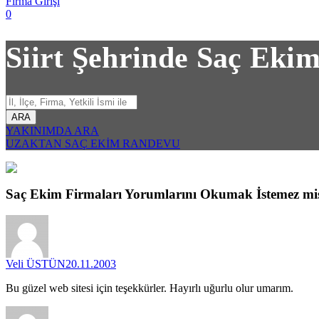
Firma Girişi
0
Siirt Şehrinde Saç Eki
ARA
YAKINIMDA ARA
UZAKTAN SAÇ EKİM RANDEVU
Saç Ekim Firmaları
Yorumlarını
Okumak İstemez mis
Veli ÜSTÜN
20.11.2003
Bu güzel web sitesi için teşekkürler. Hayırlı uğurlu olur umarım.