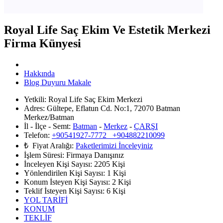
Royal Life Saç Ekim Ve Estetik Merkezi
Firma Künyesi
Hakkında
Blog Duyuru Makale
Yetkili:
Royal Life Saç Ekim Merkezi
Adres:
Gültepe, Eflatun Cd. No:1, 72070 Batman
Merkez/Batman
İl - İlçe - Semt:
Batman
-
Merkez
-
ÇARŞI
Telefon:
+90541927-7772 +904882210099
₺ Fiyat Aralığı:
Paketlerimizi İnceleyiniz
İşlem Süresi:
Firmaya Danışınız
İnceleyen Kişi Sayısı:
2205 Kişi
Yönlendirilen Kişi Sayısı:
1
Kişi
Konum İsteyen Kişi Sayısı:
2
Kişi
Teklif İsteyen Kişi Sayısı:
6
Kişi
YOL TARİFİ
KONUM
TEKLİF