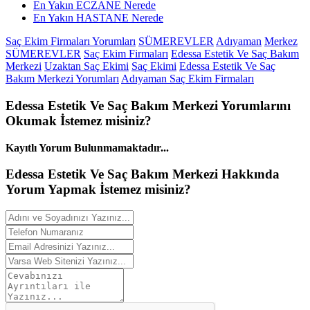
En Yakın ECZANE Nerede
En Yakın HASTANE Nerede
Saç Ekim Firmaları Yorumları
SÜMEREVLER
Adıyaman
Merkez
SÜMEREVLER
Saç Ekim Firmaları
Edessa Estetik Ve Saç Bakım
Merkezi
Uzaktan Saç Ekimi
Saç Ekimi
Edessa Estetik Ve Saç
Bakım Merkezi Yorumları
Adıyaman Saç Ekim Firmaları
Edessa Estetik Ve Saç Bakım Merkezi
Yorumlarını
Okumak İstemez misiniz?
Kayıtlı Yorum Bulunmamaktadır...
Edessa Estetik Ve Saç Bakım Merkezi Hakkında
Yorum
Yapmak İstemez misiniz?