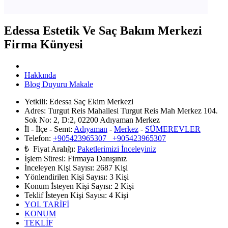
Edessa Estetik Ve Saç Bakım Merkezi
Firma Künyesi
Hakkında
Blog Duyuru Makale
Yetkili:
Edessa Saç Ekim Merkezi
Adres:
Turgut Reis Mahallesi Turgut Reis Mah Merkez 104.
Sok No: 2, D:2, 02200 Adıyaman Merkez
İl - İlçe - Semt:
Adıyaman
-
Merkez
-
SÜMEREVLER
Telefon:
+905423965307 +905423965307
₺ Fiyat Aralığı:
Paketlerimizi İnceleyiniz
İşlem Süresi:
Firmaya Danışınız
İnceleyen Kişi Sayısı:
2687 Kişi
Yönlendirilen Kişi Sayısı:
3
Kişi
Konum İsteyen Kişi Sayısı:
2
Kişi
Teklif İsteyen Kişi Sayısı:
4
Kişi
YOL TARİFİ
KONUM
TEKLİF