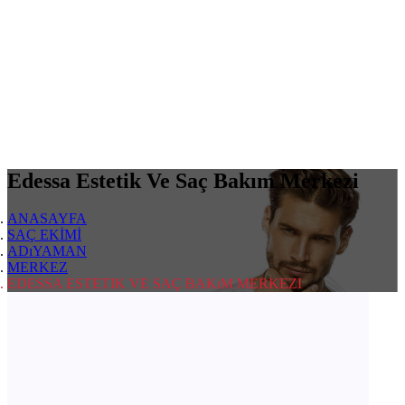
Edessa Estetik Ve Saç Bakım Merkezi
ANASAYFA
SAÇ EKİMİ
ADıYAMAN
MERKEZ
EDESSA ESTETIK VE SAÇ BAKıM MERKEZI