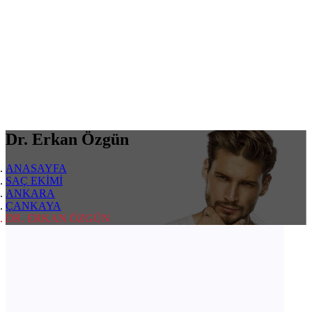
Dr. Erkan Özgün
ANASAYFA
SAÇ EKİMİ
ANKARA
ÇANKAYA
DR. ERKAN ÖZGÜN