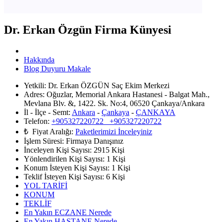
Dr. Erkan Özgün Firma Künyesi
Hakkında
Blog Duyuru Makale
Yetkili:
Dr. Erkan ÖZGÜN Saç Ekim Merkezi
Adres:
Oğuzlar, Memorial Ankara Hastanesi - Balgat Mah.,
Mevlana Blv. &, 1422. Sk. No:4, 06520 Çankaya/Ankara
İl - İlçe - Semt:
Ankara
-
Çankaya
-
ÇANKAYA
Telefon:
+905327220722 +905327220722
₺ Fiyat Aralığı:
Paketlerimizi İnceleyiniz
İşlem Süresi:
Firmaya Danışınız
İnceleyen Kişi Sayısı:
2915 Kişi
Yönlendirilen Kişi Sayısı:
1
Kişi
Konum İsteyen Kişi Sayısı:
1
Kişi
Teklif İsteyen Kişi Sayısı:
6
Kişi
YOL TARİFİ
KONUM
TEKLİF
En Yakın ECZANE Nerede
En Yakın HASTANE Nerede