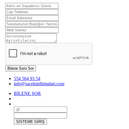
Bilene Soru Sor
554 564 93 54
info@sacekimfirmalari.com
BİLENE SOR
FİRMA EKLE
SİSTEME GİRİŞ
SİSTEME GİRİŞ