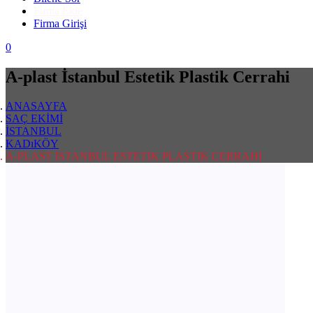
Firma Ekle
Firma Girişi
0
A-plast İstanbul Estetik Plastik Cerrahi
ANASAYFA
SAÇ EKİMİ
İSTANBUL
KADıKÖY
A-PLAST İSTANBUL ESTETIK PLASTIK CERRAHI