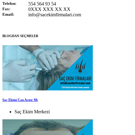
Telefon:
554 564 93 54
Fax:
0XXX XXX XX XX
Email:
info@sacekimfirmalari.com
BLOGDAN SEÇMELER
Saç Ekimi Can Acıtır Mı
Saç Ekim Merkezi