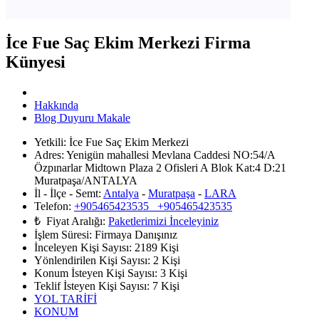
İce Fue Saç Ekim Merkezi Firma
Künyesi
Hakkında
Blog Duyuru Makale
Yetkili:
İce Fue Saç Ekim Merkezi
Adres:
Yenigün mahallesi Mevlana Caddesi NO:54/A
Özpınarlar Midtown Plaza 2 Ofisleri A Blok Kat:4 D:21
Muratpaşa/ANTALYA
İl - İlçe - Semt:
Antalya
-
Muratpaşa
-
LARA
Telefon:
+905465423535 +905465423535
₺ Fiyat Aralığı:
Paketlerimizi İnceleyiniz
İşlem Süresi:
Firmaya Danışınız
İnceleyen Kişi Sayısı:
2189 Kişi
Yönlendirilen Kişi Sayısı:
2
Kişi
Konum İsteyen Kişi Sayısı:
3
Kişi
Teklif İsteyen Kişi Sayısı:
7
Kişi
YOL TARİFİ
KONUM