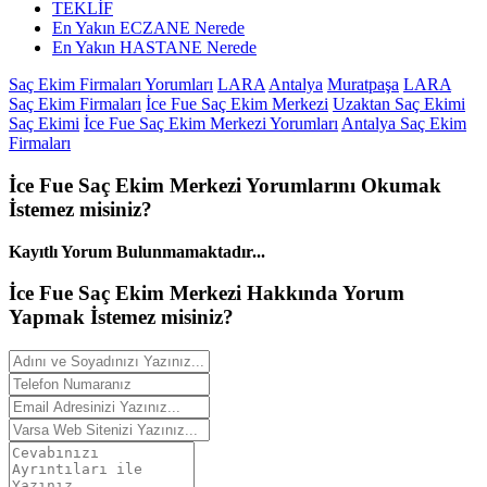
TEKLİF
En Yakın ECZANE Nerede
En Yakın HASTANE Nerede
Saç Ekim Firmaları Yorumları
LARA
Antalya
Muratpaşa
LARA
Saç Ekim Firmaları
İce Fue Saç Ekim Merkezi
Uzaktan Saç Ekimi
Saç Ekimi
İce Fue Saç Ekim Merkezi Yorumları
Antalya Saç Ekim
Firmaları
İce Fue Saç Ekim Merkezi
Yorumlarını
Okumak
İstemez misiniz?
Kayıtlı Yorum Bulunmamaktadır...
İce Fue Saç Ekim Merkezi Hakkında
Yorum
Yapmak İstemez misiniz?