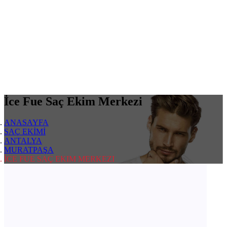
İce Fue Saç Ekim Merkezi
ANASAYFA
SAÇ EKİMİ
ANTALYA
MURATPAŞA
İCE FUE SAÇ EKIM MERKEZI