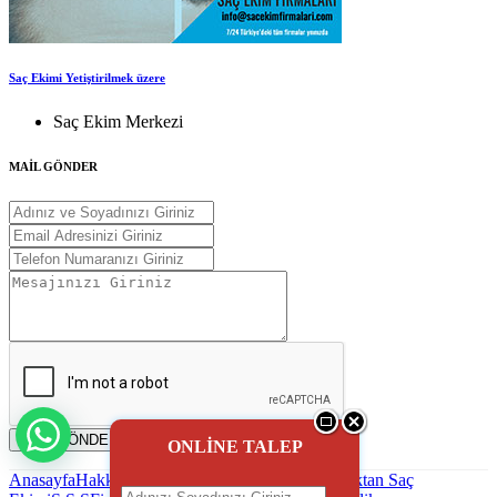
Saç Ekimi Yetiştirilmek üzere
Saç Ekim Merkezi
MAİL GÖNDER
MAİL GÖNDER
ONLİNE TALEP
Anasayfa
Hakkımızda
Saç Ekimi
Blog - Haber
Uzaktan Saç