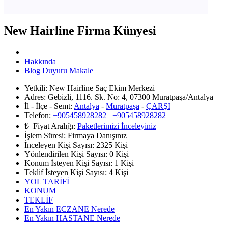
New Hairline Firma Künyesi
Hakkında
Blog Duyuru Makale
Yetkili:
New Hairline Saç Ekim Merkezi
Adres:
Gebizli, 1116. Sk. No: 4, 07300 Muratpaşa/Antalya
İl - İlçe - Semt:
Antalya
-
Muratpaşa
-
ÇARŞI
Telefon:
+905458928282 +905458928282
₺ Fiyat Aralığı:
Paketlerimizi İnceleyiniz
İşlem Süresi:
Firmaya Danışınız
İnceleyen Kişi Sayısı:
2325 Kişi
Yönlendirilen Kişi Sayısı:
0
Kişi
Konum İsteyen Kişi Sayısı:
1
Kişi
Teklif İsteyen Kişi Sayısı:
4
Kişi
YOL TARİFİ
KONUM
TEKLİF
En Yakın ECZANE Nerede
En Yakın HASTANE Nerede