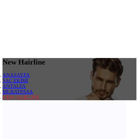
New Hairline
ANASAYFA
SAÇ EKİMİ
ANTALYA
MURATPAŞA
NEW HAIRLINE