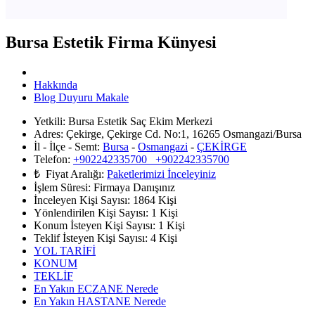
Bursa Estetik Firma Künyesi
Hakkında
Blog Duyuru Makale
Yetkili:
Bursa Estetik Saç Ekim Merkezi
Adres:
Çekirge, Çekirge Cd. No:1, 16265 Osmangazi/Bursa
İl - İlçe - Semt:
Bursa
-
Osmangazi
-
ÇEKİRGE
Telefon:
+902242335700 +902242335700
₺ Fiyat Aralığı:
Paketlerimizi İnceleyiniz
İşlem Süresi:
Firmaya Danışınız
İnceleyen Kişi Sayısı:
1864 Kişi
Yönlendirilen Kişi Sayısı:
1
Kişi
Konum İsteyen Kişi Sayısı:
1
Kişi
Teklif İsteyen Kişi Sayısı:
4
Kişi
YOL TARİFİ
KONUM
TEKLİF
En Yakın ECZANE Nerede
En Yakın HASTANE Nerede