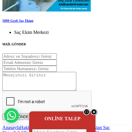
5000 Greft Saç Ekimi
Saç Ekim Merkezi
MAİL GÖNDER
MAİL GÖNDER
ONLİNE TALEP
Anasayfa
Hakkımızda
Saç Ekimi
Blog - Haber
Uzaktan Saç