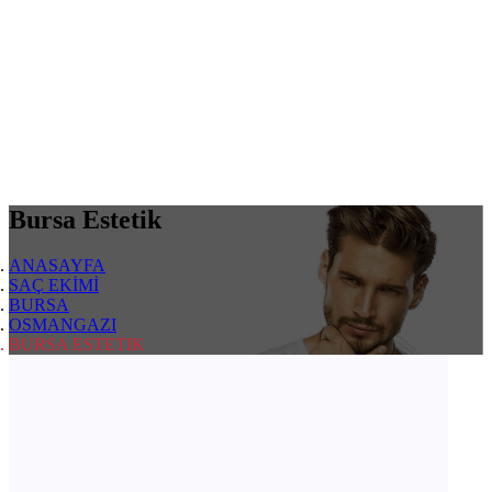
Bursa Estetik
ANASAYFA
SAÇ EKİMİ
BURSA
OSMANGAZI
BURSA ESTETIK