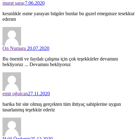
murat sarac
7.06.2020
kesınlıkle ısıme yarayan bılgıler bunlar bu guzel emegınıze tesekkur
ederım
On Numara
20.07.2020
Bu önemli ve faydalı çalışma için çok teşekkürler devamını
bekliyoruz ... Devamını bekliyoruz
emir oğulcan
27.11.2020
harika bir site olmuş gerçekten tüm ihtiyaç sahiplerine uygun
tasarlanmış teşekkür ederiz
Halil Özdemir
25.12.2020