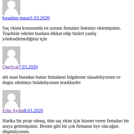
kuşadası masaj
1.03.2020
Saç ekimi konusunda en uzman firmaları listenize eklemişsiniz.
Teşekkür ederim bunlara dikkat edip bizleri yanlış
yönlendirmediğiniz için
OneScat
7.03.2020
abi suan buradan butun fırmaların bılgılerıne ulasabılıyorum ve
dogru ısletmeyı bulabılıyorum tesekkurler
Edip Aydin
8.03.2020
Harika bir proje olmuş, tüm saç ekim için hizmet veren firmaları bir
araya getirmişsiniz. Benim gibi bir çok firmanın üye olacağını
düşünüyorum.