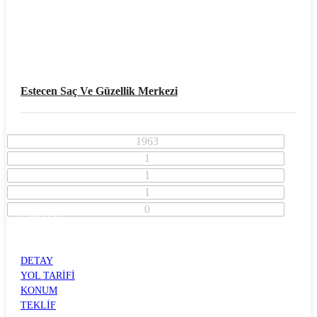
Estecen Saç Ve Güzellik Merkezi
1963
1
1
1
0
Çankırı İli
Merkez İlçesi
ÇARŞI
DETAY
YOL TARİFİ
KONUM
TEKLİF