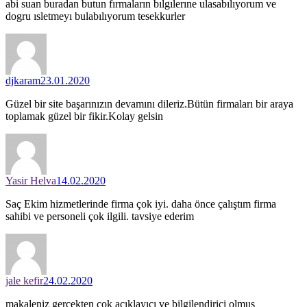
abi suan buradan butun fırmaların bılgılerıne ulasabılıyorum ve
dogru ısletmeyı bulabılıyorum tesekkurler
djkaram
23.01.2020
Güzel bir site başarınızın devamını dileriz.Bütün firmaları bir araya
toplamak güzel bir fikir.Kolay gelsin
Yasir Helva
14.02.2020
Saç Ekim hizmetlerinde firma çok iyi. daha önce çalıştım firma
sahibi ve personeli çok ilgili. tavsiye ederim
jale kefir
24.02.2020
makaleniz gerçekten çok açıklayıcı ve bilgilendirici olmuş