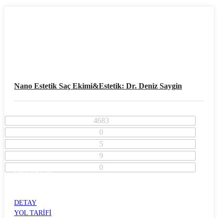
Nano Estetik Saç Ekimi&estetik: Dr. Deniz Saygin
4683
0
5
9
0
Diyarbakır İli
Dicle İlçesi
DİCLE
DETAY
YOL TARİFİ