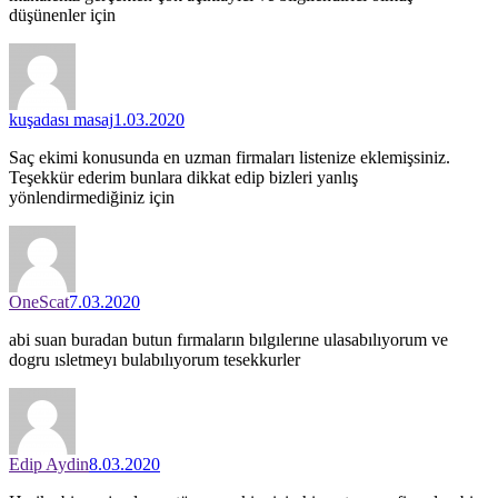
düşünenler için
kuşadası masaj
1.03.2020
Saç ekimi konusunda en uzman firmaları listenize eklemişsiniz.
Teşekkür ederim bunlara dikkat edip bizleri yanlış
yönlendirmediğiniz için
OneScat
7.03.2020
abi suan buradan butun fırmaların bılgılerıne ulasabılıyorum ve
dogru ısletmeyı bulabılıyorum tesekkurler
Edip Aydin
8.03.2020