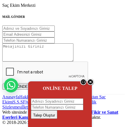
Saç Ekim Merkezi
MAİL GÖNDER
MAİL GÖNDER
ONLİNE TALEP
Anasayfa
Hakkımızda
Saç Ekimi
Blog - Haber
Uzaktan Saç
Ekimi
S.S.S
Fiyatlandırma
Reklam uygulaması
Gizlilik
Sözleşmesi
İletişim
Web sitesinde kullanılanan içeriklerin
5846 sayılı Fikir ve Sanat
Talep Oluştur
Eserleri Kanunu
gereği izinsiz koplayalamak yasaktır.
© 2018-
2026
Saç Ekim Firmaları