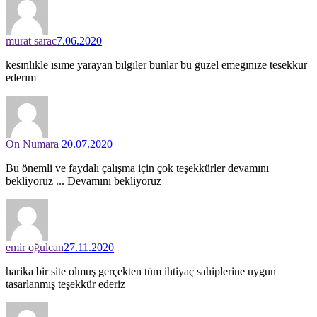
murat sarac
7.06.2020
kesınlıkle ısıme yarayan bılgıler bunlar bu guzel emegınıze tesekkur
ederım
On Numara
20.07.2020
Bu önemli ve faydalı çalışma için çok teşekkürler devamını
bekliyoruz ... Devamını bekliyoruz
emir oğulcan
27.11.2020
harika bir site olmuş gerçekten tüm ihtiyaç sahiplerine uygun
tasarlanmış teşekkür ederiz