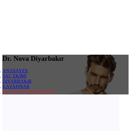
Dr. Nova Diyarbakır
ANASAYFA
SAÇ EKİMİ
DIYARBAKıR
KAYAPıNAR
DR. NOVA DIYARBAKıR