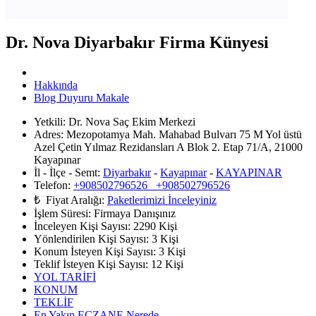
Dr. Nova Diyarbakır Firma Künyesi
Hakkında
Blog Duyuru Makale
Yetkili:
Dr. Nova Saç Ekim Merkezi
Adres:
Mezopotamya Mah. Mahabad Bulvarı 75 M Yol üstü
Azel Çetin Yılmaz Rezidansları A Blok 2. Etap 71/A, 21000
Kayapınar
İl - İlçe - Semt:
Diyarbakır
-
Kayapınar
-
KAYAPINAR
Telefon:
+908502796526 +908502796526
₺ Fiyat Aralığı:
Paketlerimizi İnceleyiniz
İşlem Süresi:
Firmaya Danışınız
İnceleyen Kişi Sayısı:
2290 Kişi
Yönlendirilen Kişi Sayısı:
3
Kişi
Konum İsteyen Kişi Sayısı:
3
Kişi
Teklif İsteyen Kişi Sayısı:
12
Kişi
YOL TARİFİ
KONUM
TEKLİF
En Yakın ECZANE Nerede