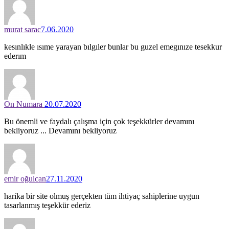
murat sarac
7.06.2020
kesınlıkle ısıme yarayan bılgıler bunlar bu guzel emegınıze tesekkur
ederım
On Numara
20.07.2020
Bu önemli ve faydalı çalışma için çok teşekkürler devamını
bekliyoruz ... Devamını bekliyoruz
emir oğulcan
27.11.2020
harika bir site olmuş gerçekten tüm ihtiyaç sahiplerine uygun
tasarlanmış teşekkür ederiz