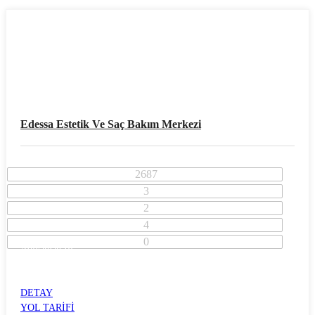
Edessa Estetik Ve Saç Bakım Merkezi
2687
3
2
4
0
Adıyaman İli
Merkez İlçesi
SÜMEREVLER
DETAY
YOL TARİFİ