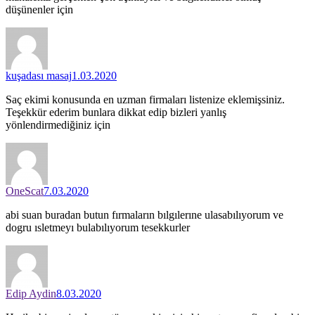
düşünenler için
kuşadası masaj
1.03.2020
Saç ekimi konusunda en uzman firmaları listenize eklemişsiniz.
Teşekkür ederim bunlara dikkat edip bizleri yanlış
yönlendirmediğiniz için
OneScat
7.03.2020
abi suan buradan butun fırmaların bılgılerıne ulasabılıyorum ve
dogru ısletmeyı bulabılıyorum tesekkurler
Edip Aydin
8.03.2020