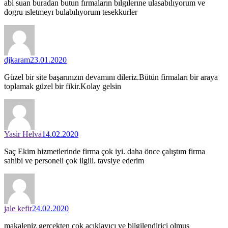
abi suan buradan butun fırmaların bılgılerıne ulasabılıyorum ve
dogru ısletmeyı bulabılıyorum tesekkurler
djkaram
23.01.2020
Güzel bir site başarınızın devamını dileriz.Bütün firmaları bir araya
toplamak güzel bir fikir.Kolay gelsin
Yasir Helva
14.02.2020
Saç Ekim hizmetlerinde firma çok iyi. daha önce çalıştım firma
sahibi ve personeli çok ilgili. tavsiye ederim
jale kefir
24.02.2020
makaleniz gerçekten çok açıklayıcı ve bilgilendirici olmuş