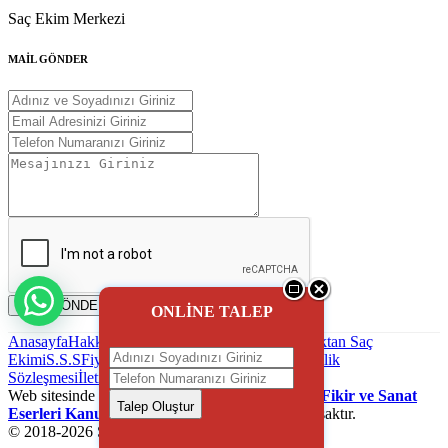
Saç Ekim Merkezi
MAİL GÖNDER
MAİL GÖNDER
ONLİNE TALEP
Anasayfa
Hakkımızda
Saç Ekimi
Blog - Haber
Uzaktan Saç
Ekimi
S.S.S
Fiyatlandırma
Reklam uygulaması
Gizlilik
Sözleşmesi
İletişim
Web sitesinde kullanılanan içeriklerin
5846 sayılı Fikir ve Sanat
Talep Oluştur
Eserleri Kanunu
gereği izinsiz koplayalamak yasaktır.
© 2018-
2026
Saç Ekim Firmaları