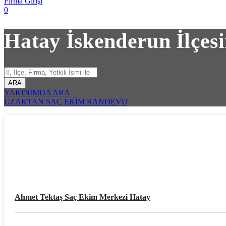
Firma Girişi
0
Hatay İskenderun İlçes
ARA
YAKINIMDA ARA
UZAKTAN SAÇ EKİM RANDEVU
Ahmet Tektaş Saç Ekim Merkezi Hatay
Hatay İli