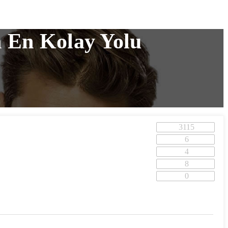
n En Kolay Yolu
3115
6
4
8
0