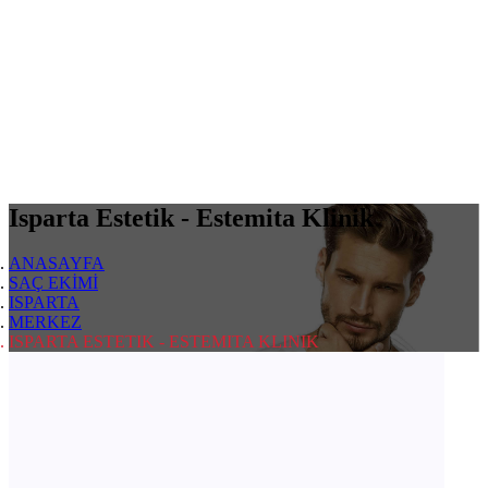
Isparta Estetik - Estemita Klinik
ANASAYFA
SAÇ EKİMİ
ISPARTA
MERKEZ
ISPARTA ESTETIK - ESTEMITA KLINIK