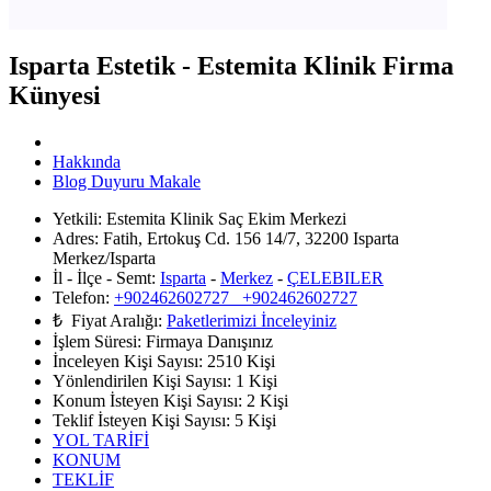
Isparta Estetik - Estemita Klinik Firma
Künyesi
Hakkında
Blog Duyuru Makale
Yetkili:
Estemita Klinik Saç Ekim Merkezi
Adres:
Fatih, Ertokuş Cd. 156 14/7, 32200 Isparta
Merkez/Isparta
İl - İlçe - Semt:
Isparta
-
Merkez
-
ÇELEBILER
Telefon:
+902462602727 +902462602727
₺ Fiyat Aralığı:
Paketlerimizi İnceleyiniz
İşlem Süresi:
Firmaya Danışınız
İnceleyen Kişi Sayısı:
2510 Kişi
Yönlendirilen Kişi Sayısı:
1
Kişi
Konum İsteyen Kişi Sayısı:
2
Kişi
Teklif İsteyen Kişi Sayısı:
5
Kişi
YOL TARİFİ
KONUM
TEKLİF