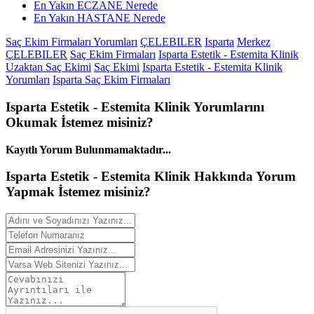
En Yakın ECZANE Nerede
En Yakın HASTANE Nerede
Saç Ekim Firmaları Yorumları
ÇELEBILER
Isparta
Merkez
ÇELEBILER
Saç Ekim Firmaları
Isparta Estetik - Estemita Klinik
Uzaktan Saç Ekimi
Saç Ekimi
Isparta Estetik - Estemita Klinik
Yorumları
Isparta Saç Ekim Firmaları
Isparta Estetik - Estemita Klinik
Yorumlarını
Okumak İstemez misiniz?
Kayıtlı Yorum Bulunmamaktadır...
Isparta Estetik - Estemita Klinik Hakkında
Yorum
Yapmak İstemez misiniz?