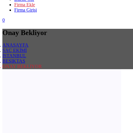
Firma Ekle
Firma Girişi
0
Onay Bekliyor
ANASAYFA
SAÇ EKİMİ
İSTANBUL
BEŞIKTAŞ
ONAY BEKLIYOR