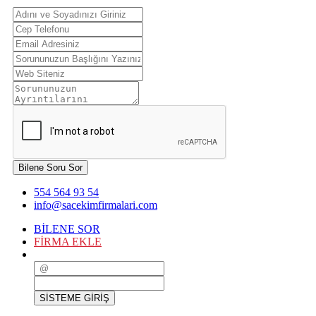
Bilene Soru Sor
554 564 93 54
info@sacekimfirmalari.com
BİLENE SOR
FİRMA EKLE
SİSTEME GİRİŞ
SİSTEME GİRİŞ