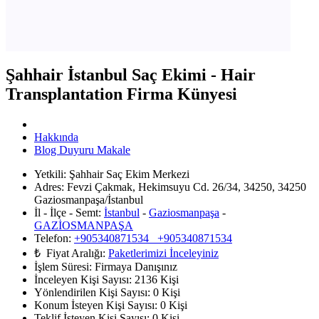
Şahhair İstanbul Saç Ekimi - Hair
Transplantation Firma Künyesi
Hakkında
Blog Duyuru Makale
Yetkili:
Şahhair Saç Ekim Merkezi
Adres:
Fevzi Çakmak, Hekimsuyu Cd. 26/34, 34250, 34250
Gaziosmanpaşa/İstanbul
İl - İlçe - Semt:
İstanbul
-
Gaziosmanpaşa
-
GAZİOSMANPAŞA
Telefon:
+905340871534 +905340871534
₺ Fiyat Aralığı:
Paketlerimizi İnceleyiniz
İşlem Süresi:
Firmaya Danışınız
İnceleyen Kişi Sayısı:
2136 Kişi
Yönlendirilen Kişi Sayısı:
0
Kişi
Konum İsteyen Kişi Sayısı:
0
Kişi
Teklif İsteyen Kişi Sayısı:
0
Kişi