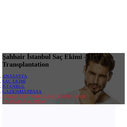
Şahhair İstanbul Saç Ekimi - Hair
Transplantation
ANASAYFA
SAÇ EKİMİ
İSTANBUL
GAZIOSMANPAŞA
ŞAHHAIR İSTANBUL SAÇ EKIMI - HAIR
TRANSPLANTATION