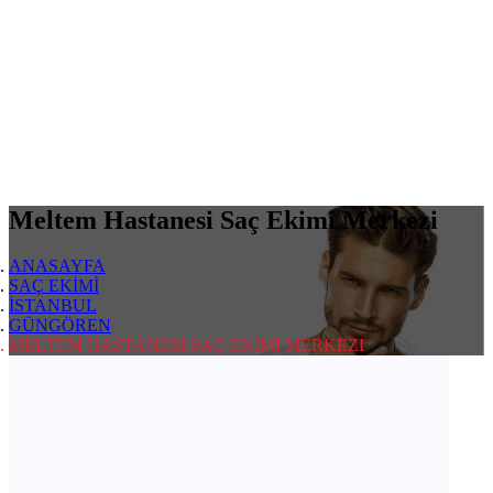
Meltem Hastanesi Saç Ekimi Merkezi
ANASAYFA
SAÇ EKİMİ
İSTANBUL
GÜNGÖREN
MELTEM HASTANESI SAÇ EKIMI MERKEZI