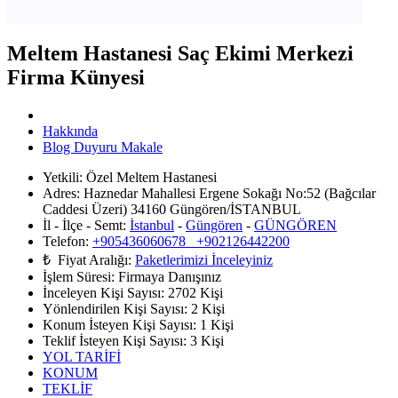
Meltem Hastanesi Saç Ekimi Merkezi
Firma Künyesi
Hakkında
Blog Duyuru Makale
Yetkili:
Özel Meltem Hastanesi
Adres:
Haznedar Mahallesi Ergene Sokağı No:52 (Bağcılar
Caddesi Üzeri) 34160 Güngören/İSTANBUL
İl - İlçe - Semt:
İstanbul
-
Güngören
-
GÜNGÖREN
Telefon:
+905436060678 +902126442200
₺ Fiyat Aralığı:
Paketlerimizi İnceleyiniz
İşlem Süresi:
Firmaya Danışınız
İnceleyen Kişi Sayısı:
2702 Kişi
Yönlendirilen Kişi Sayısı:
2
Kişi
Konum İsteyen Kişi Sayısı:
1
Kişi
Teklif İsteyen Kişi Sayısı:
3
Kişi
YOL TARİFİ
KONUM
TEKLİF