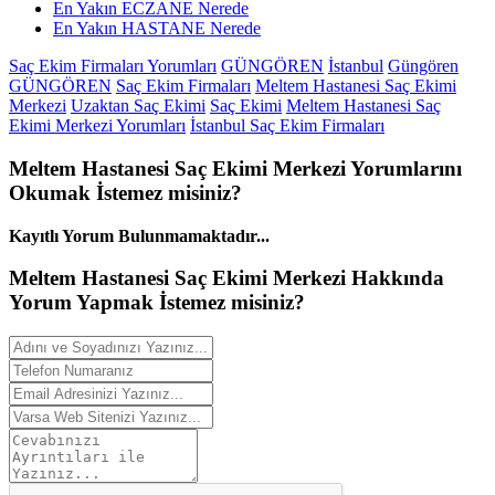
En Yakın ECZANE Nerede
En Yakın HASTANE Nerede
Saç Ekim Firmaları Yorumları
GÜNGÖREN
İstanbul
Güngören
GÜNGÖREN
Saç Ekim Firmaları
Meltem Hastanesi Saç Ekimi
Merkezi
Uzaktan Saç Ekimi
Saç Ekimi
Meltem Hastanesi Saç
Ekimi Merkezi Yorumları
İstanbul Saç Ekim Firmaları
Meltem Hastanesi Saç Ekimi Merkezi
Yorumlarını
Okumak İstemez misiniz?
Kayıtlı Yorum Bulunmamaktadır...
Meltem Hastanesi Saç Ekimi Merkezi Hakkında
Yorum
Yapmak İstemez misiniz?