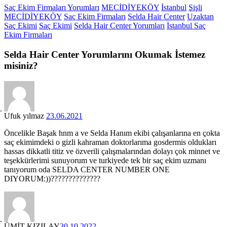
Saç Ekim Firmaları Yorumları
MECİDİYEKÖY
İstanbul
Şişli
MECİDİYEKÖY
Saç Ekim Firmaları
Selda Hair Center
Uzaktan
Saç Ekimi
Saç Ekimi
Selda Hair Center Yorumları
İstanbul Saç
Ekim Firmaları
Selda Hair Center
Yorumlarını
Okumak İstemez
misiniz?
Ufuk yılmaz
23.06.2021
Öncelikle Başak hnm a ve Selda Hanım ekibi çalışanlarına en çokta
saç ekimimdeki o gizli kahraman doktorlarıma gosdermis oldukları
hassas dikkatli titiz ve özverili çalışmalarından dolayı çok minnet ve
teşekkürlerimi sunuyorum ve turkiyede tek bir saç ekim uzmanı
tanıyorum oda SELDA CENTER NUMBER ONE
DIYORUM:))??????????????
ÜMİT KIZILAY
30.10.2022