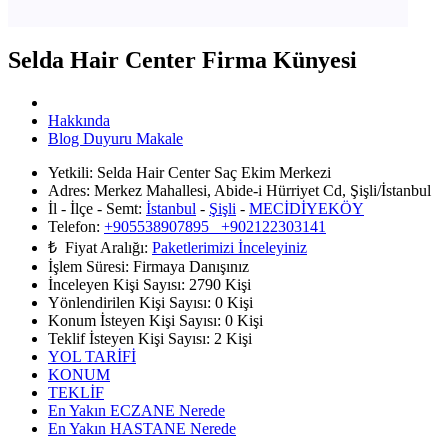
Selda Hair Center Firma Künyesi
Hakkında
Blog Duyuru Makale
Yetkili:
Selda Hair Center Saç Ekim Merkezi
Adres:
Merkez Mahallesi, Abide-i Hürriyet Cd, Şişli/İstanbul
İl - İlçe - Semt:
İstanbul
-
Şişli
-
MECİDİYEKÖY
Telefon:
+905538907895 +902122303141
₺ Fiyat Aralığı:
Paketlerimizi İnceleyiniz
İşlem Süresi:
Firmaya Danışınız
İnceleyen Kişi Sayısı:
2790 Kişi
Yönlendirilen Kişi Sayısı:
0
Kişi
Konum İsteyen Kişi Sayısı:
0
Kişi
Teklif İsteyen Kişi Sayısı:
2
Kişi
YOL TARİFİ
KONUM
TEKLİF
En Yakın ECZANE Nerede
En Yakın HASTANE Nerede