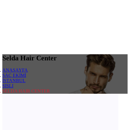
Selda Hair Center
ANASAYFA
SAÇ EKİMİ
İSTANBUL
ŞIŞLI
SELDA HAIR CENTER