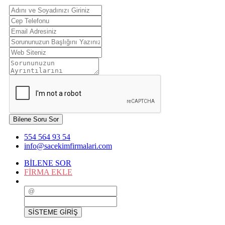
Bilene Soru Sor
554 564 93 54
info@sacekimfirmalari.com
BİLENE SOR
FİRMA EKLE
SİSTEME GİRİŞ
SİSTEME GİRİŞ