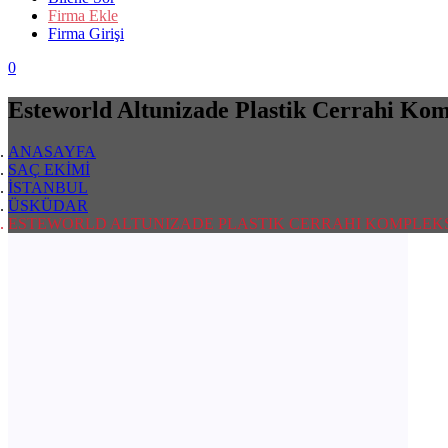
Firma Ekle
Firma Girişi
0
Esteworld Altunizade Plastik Cerrahi Kom
ANASAYFA
SAÇ EKİMİ
İSTANBUL
ÜSKÜDAR
ESTEWORLD ALTUNIZADE PLASTIK CERRAHI KOMPLEK