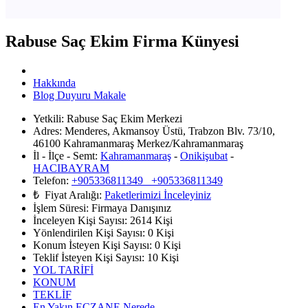
Rabuse Saç Ekim Firma Künyesi
Hakkında
Blog Duyuru Makale
Yetkili:
Rabuse Saç Ekim Merkezi
Adres:
Menderes, Akmansoy Üstü, Trabzon Blv. 73/10,
46100 Kahramanmaraş Merkez/Kahramanmaraş
İl - İlçe - Semt:
Kahramanmaraş
-
Onikişubat
-
HACIBAYRAM
Telefon:
+905336811349 +905336811349
₺ Fiyat Aralığı:
Paketlerimizi İnceleyiniz
İşlem Süresi:
Firmaya Danışınız
İnceleyen Kişi Sayısı:
2614 Kişi
Yönlendirilen Kişi Sayısı:
0
Kişi
Konum İsteyen Kişi Sayısı:
0
Kişi
Teklif İsteyen Kişi Sayısı:
10
Kişi
YOL TARİFİ
KONUM
TEKLİF
En Yakın ECZANE Nerede