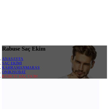
Rabuse Saç Ekim
ANASAYFA
SAÇ EKİMİ
KAHRAMANMARAŞ
ONIKIŞUBAT
RABUSE SAÇ EKIM