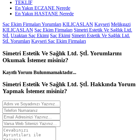
TEKLİF
En Yakın ECZANE Nerede
En Yakın HASTANE Nerede
Saç Ekim Firmaları Yorumları
KILIÇASLAN
Kayseri
Melikgazi
KILIÇASLAN
Saç Ekim Firmaları
Simetri Estetik Ve Sağlık Ltd.
Ştİ.
Uzaktan Saç Ekimi
Saç Ekimi
Simetri Estetik Ve Sağlık Ltd.
Ştİ. Yorumları
Kayseri Saç Ekim Firmaları
Simetri Estetik Ve Sağlık Ltd. Ştİ.
Yorumlarını
Okumak İstemez misiniz?
Kayıtlı Yorum Bulunmamaktadır...
Simetri Estetik Ve Sağlık Ltd. Ştİ. Hakkında
Yorum
Yapmak İstemez misiniz?