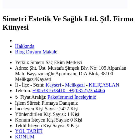
Simetri Estetik Ve Sağlık Ltd. Ştİ. Firma
Künyesi
Hakkında
Blog Duyuru Makale
Yetkili:
Simetri Saç Ekim Merkezi
Adres:
Şht. Üst. Mustafa Şimşek Blv. No: 105 Alparslan
Mah. Başyazıcıoğlu Apartmanı, D:A Blok, 38100
Melikgazi/Kayseri
İl - İlçe - Semt:
Kayseri
-
Melikgazi
-
KILIÇASLAN
Telefon:
+905331638410 +9(0352)2354466
₺ Fiyat Aralığı:
Paketlerimizi İnceleyiniz
İşlem Süresi:
Firmaya Danışınız
İnceleyen Kişi Sayısı:
2427 Kişi
Yönlendirilen Kişi Sayısı:
1
Kişi
Konum İsteyen Kişi Sayısı:
0
Kişi
Teklif İsteyen Kişi Sayısı:
9
Kişi
YOL TARİFİ
KONUM