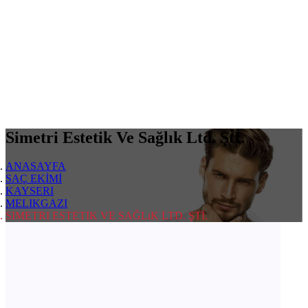
Simetri Estetik Ve Sağlık Ltd. Ştİ.
ANASAYFA
SAÇ EKİMİ
KAYSERI
MELIKGAZI
SIMETRI ESTETIK VE SAĞLıK LTD. ŞTİ.