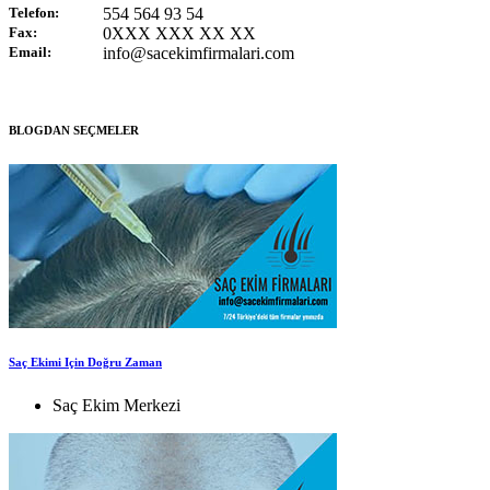
Telefon:
554 564 93 54
Fax:
0XXX XXX XX XX
Email:
info@sacekimfirmalari.com
BLOGDAN SEÇMELER
Saç Ekimi Için Doğru Zaman
Saç Ekim Merkezi