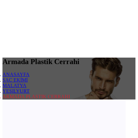
Armada Plastik Cerrahi
ANASAYFA
SAÇ EKİMİ
MALATYA
YEŞILYURT
ARMADA PLASTIK CERRAHI