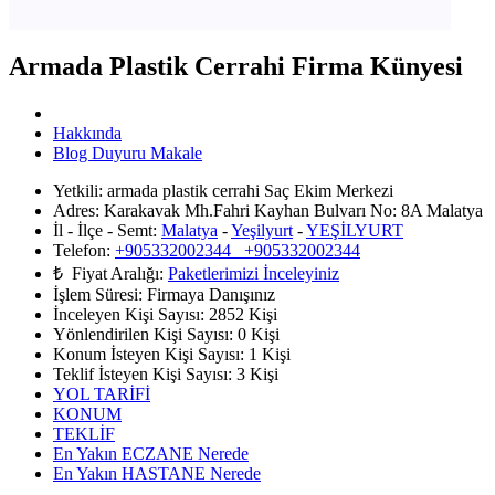
Armada Plastik Cerrahi Firma Künyesi
Hakkında
Blog Duyuru Makale
Yetkili:
armada plastik cerrahi Saç Ekim Merkezi
Adres:
Karakavak Mh.Fahri Kayhan Bulvarı No: 8A Malatya
İl - İlçe - Semt:
Malatya
-
Yeşilyurt
-
YEŞİLYURT
Telefon:
+905332002344 +905332002344
₺ Fiyat Aralığı:
Paketlerimizi İnceleyiniz
İşlem Süresi:
Firmaya Danışınız
İnceleyen Kişi Sayısı:
2852 Kişi
Yönlendirilen Kişi Sayısı:
0
Kişi
Konum İsteyen Kişi Sayısı:
1
Kişi
Teklif İsteyen Kişi Sayısı:
3
Kişi
YOL TARİFİ
KONUM
TEKLİF
En Yakın ECZANE Nerede
En Yakın HASTANE Nerede