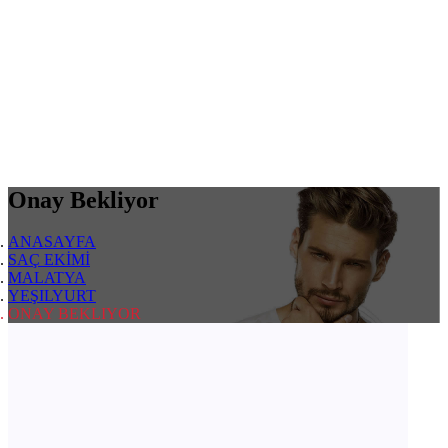
Onay Bekliyor
ANASAYFA
SAÇ EKİMİ
MALATYA
YEŞILYURT
ONAY BEKLIYOR