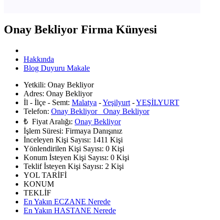
Onay Bekliyor Firma Künyesi
Hakkında
Blog Duyuru Makale
Yetkili:
Onay Bekliyor
Adres:
Onay Bekliyor
İl - İlçe - Semt:
Malatya
-
Yeşilyurt
-
YEŞİLYURT
Telefon:
Onay Bekliyor Onay Bekliyor
₺ Fiyat Aralığı:
Onay Bekliyor
İşlem Süresi:
Firmaya Danışınız
İnceleyen Kişi Sayısı:
1411 Kişi
Yönlendirilen Kişi Sayısı:
0
Kişi
Konum İsteyen Kişi Sayısı:
0
Kişi
Teklif İsteyen Kişi Sayısı:
2
Kişi
YOL TARİFİ
KONUM
TEKLİF
En Yakın ECZANE Nerede
En Yakın HASTANE Nerede