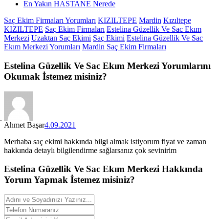
En Yakın HASTANE Nerede
Saç Ekim Firmaları Yorumları
KIZILTEPE
Mardin
Kızıltepe
KIZILTEPE
Saç Ekim Firmaları
Estelina Güzellik Ve Sac Ekım
Merkezi
Uzaktan Saç Ekimi
Saç Ekimi
Estelina Güzellik Ve Sac
Ekım Merkezi Yorumları
Mardin Saç Ekim Firmaları
Estelina Güzellik Ve Sac Ekım Merkezi
Yorumlarını
Okumak İstemez misiniz?
Ahmet Başar
4.09.2021
Merhaba saç ekimi hakkında bilgi almak istiyorum fiyat ve zaman
hakkında detaylı bilgilendirme sağlarsanız çok sevinirim
Estelina Güzellik Ve Sac Ekım Merkezi Hakkında
Yorum
Yapmak İstemez misiniz?