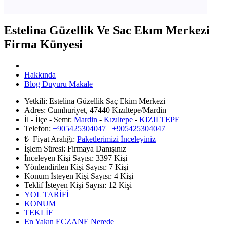
Estelina Güzellik Ve Sac Ekım Merkezi
Firma Künyesi
Hakkında
Blog Duyuru Makale
Yetkili:
Estelina Güzellik Saç Ekim Merkezi
Adres:
Cumhuriyet, 47440 Kızıltepe/Mardin
İl - İlçe - Semt:
Mardin
-
Kızıltepe
-
KIZILTEPE
Telefon:
+905425304047 +905425304047
₺ Fiyat Aralığı:
Paketlerimizi İnceleyiniz
İşlem Süresi:
Firmaya Danışınız
İnceleyen Kişi Sayısı:
3397 Kişi
Yönlendirilen Kişi Sayısı:
7
Kişi
Konum İsteyen Kişi Sayısı:
4
Kişi
Teklif İsteyen Kişi Sayısı:
12
Kişi
YOL TARİFİ
KONUM
TEKLİF
En Yakın ECZANE Nerede