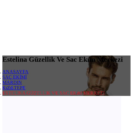
Estelina Güzellik Ve Sac Ekım Merkezi
ANASAYFA
SAÇ EKİMİ
MARDIN
KıZıLTEPE
ESTELINA GÜZELLIK VE SAC EKıM MERKEZI