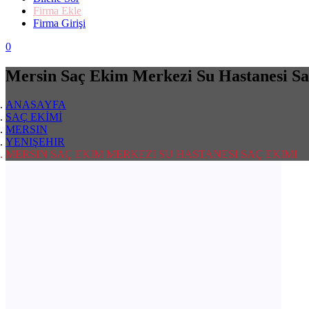
Firma Ekle
Firma Girişi
0
Mersin Saç Ekim Merkezi Su Hastanesi S
ANASAYFA
SAÇ EKİMİ
MERSIN
YENIŞEHIR
MERSIN SAÇ EKIM MERKEZI SU HASTANESI SAÇ EKIMI