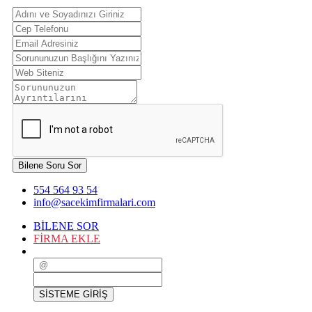
Bilene Soru Sor
554 564 93 54
info@sacekimfirmalari.com
BİLENE SOR
FİRMA EKLE
SİSTEME GİRİŞ
SİSTEME GİRİŞ