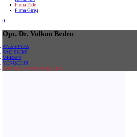
Firma Ekle
Firma Girişi
0
Opr. Dr. Volkan Beden
ANASAYFA
SAÇ EKİMİ
MERSIN
YENIŞEHIR
OPR. DR. VOLKAN BEDEN