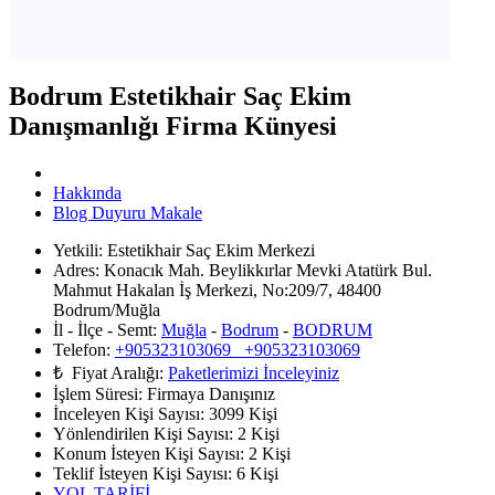
Bodrum Estetikhair Saç Ekim
Danışmanlığı Firma Künyesi
Hakkında
Blog Duyuru Makale
Yetkili:
Estetikhair Saç Ekim Merkezi
Adres:
Konacık Mah. Beylikkırlar Mevki Atatürk Bul.
Mahmut Hakalan İş Merkezi, No:209/7, 48400
Bodrum/Muğla
İl - İlçe - Semt:
Muğla
-
Bodrum
-
BODRUM
Telefon:
+905323103069 +905323103069
₺ Fiyat Aralığı:
Paketlerimizi İnceleyiniz
İşlem Süresi:
Firmaya Danışınız
İnceleyen Kişi Sayısı:
3099 Kişi
Yönlendirilen Kişi Sayısı:
2
Kişi
Konum İsteyen Kişi Sayısı:
2
Kişi
Teklif İsteyen Kişi Sayısı:
6
Kişi
YOL TARİFİ