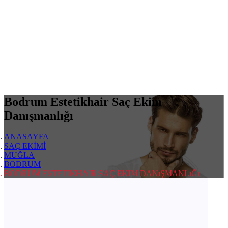
Bodrum Estetikhair Saç Ekim
Danışmanlığı
ANASAYFA
SAÇ EKİMİ
MUĞLA
BODRUM
BODRUM ESTETIKHAIR SAÇ EKIM DANıŞMANLıĞı