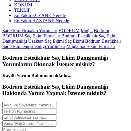
KONUM
TEKLİF
En Yakın ECZANE Nerede
En Yakın HASTANE Nerede
Saç Ekim Firmaları Yorumları
BODRUM
Muğla
Bodrum
BODRUM
Saç Ekim Firmaları
Bodrum Estetikhair Saç Ekim
Danışmanlığı
Uzaktan Saç Ekimi
Saç Ekimi
Bodrum Estetikhair
Saç Ekim Danışmanlığı Yorumları
Muğla Saç Ekim Firmaları
Bodrum Estetikhair Saç Ekim Danışmanlığı
Yorumlarını
Okumak İstemez misiniz?
Kayıtlı Yorum Bulunmamaktadır...
Bodrum Estetikhair Saç Ekim Danışmanlığı
Hakkında
Yorum
Yapmak İstemez misiniz?