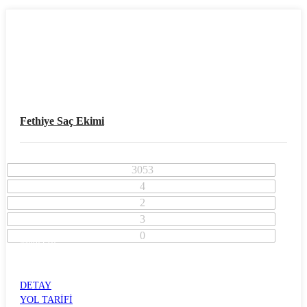
Fethiye Saç Ekimi
3053
4
2
3
0
Muğla İli
Fethiye İlçesi
FETHİYE
DETAY
YOL TARİFİ