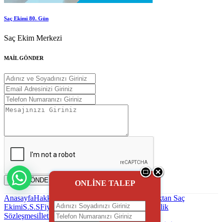
Saç Ekimi 80. Gün
Saç Ekim Merkezi
MAİL GÖNDER
MAİL GÖNDER
ONLİNE TALEP
Anasayfa
Hakkımızda
Saç Ekimi
Blog - Haber
Uzaktan Saç
Ekimi
S.S.S
Fiyatlandırma
Reklam uygulaması
Gizlilik
Sözleşmesi
İletişim