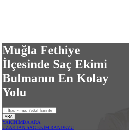
Muğla Fethiye
İlçesinde Saç Ekimi
Bulmanın En Kolay
Yolu
ARA
YAKINIMDA ARA
UZAKTAN SAÇ EKİM RANDEVU