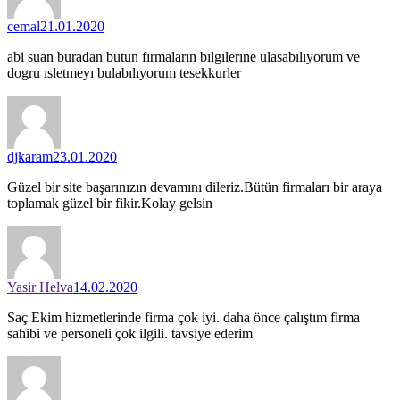
cemal
21.01.2020
abi suan buradan butun fırmaların bılgılerıne ulasabılıyorum ve
dogru ısletmeyı bulabılıyorum tesekkurler
djkaram
23.01.2020
Güzel bir site başarınızın devamını dileriz.Bütün firmaları bir araya
toplamak güzel bir fikir.Kolay gelsin
Yasir Helva
14.02.2020
Saç Ekim hizmetlerinde firma çok iyi. daha önce çalıştım firma
sahibi ve personeli çok ilgili. tavsiye ederim