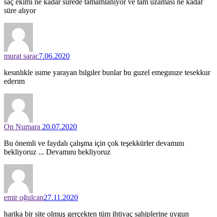
saç ekimi ne kadar sürede tamamlanıyor ve tam uzaması ne kadar
süre alıyor
murat sarac
7.06.2020
kesınlıkle ısıme yarayan bılgıler bunlar bu guzel emegınıze tesekkur
ederım
On Numara
20.07.2020
Bu önemli ve faydalı çalışma için çok teşekkürler devamını
bekliyoruz ... Devamını bekliyoruz
emir oğulcan
27.11.2020
harika bir site olmuş gerçekten tüm ihtiyaç sahiplerine uygun