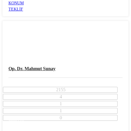
KONUM
TEKLİF
Op. Dr. Mahmut Sunay
2155
4
1
1
0
Muğla İli
Fethiye İlçesi