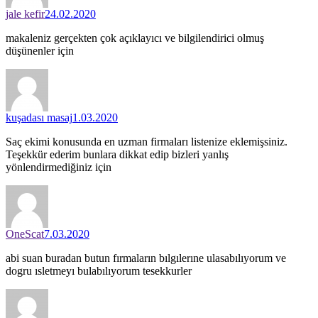
jale kefir
24.02.2020
makaleniz gerçekten çok açıklayıcı ve bilgilendirici olmuş
düşünenler için
kuşadası masaj
1.03.2020
Saç ekimi konusunda en uzman firmaları listenize eklemişsiniz.
Teşekkür ederim bunlara dikkat edip bizleri yanlış
yönlendirmediğiniz için
OneScat
7.03.2020
abi suan buradan butun fırmaların bılgılerıne ulasabılıyorum ve
dogru ısletmeyı bulabılıyorum tesekkurler