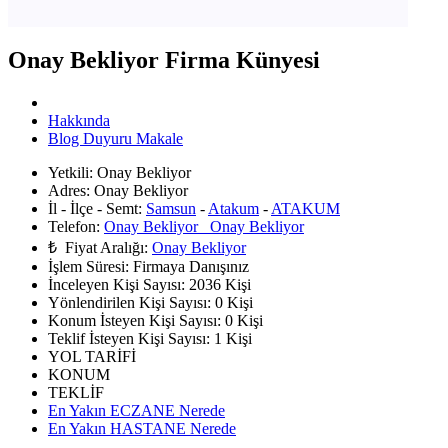
Onay Bekliyor Firma Künyesi
Hakkında
Blog Duyuru Makale
Yetkili:
Onay Bekliyor
Adres:
Onay Bekliyor
İl - İlçe - Semt:
Samsun
-
Atakum
-
ATAKUM
Telefon:
Onay Bekliyor Onay Bekliyor
₺ Fiyat Aralığı:
Onay Bekliyor
İşlem Süresi:
Firmaya Danışınız
İnceleyen Kişi Sayısı:
2036 Kişi
Yönlendirilen Kişi Sayısı:
0
Kişi
Konum İsteyen Kişi Sayısı:
0
Kişi
Teklif İsteyen Kişi Sayısı:
1
Kişi
YOL TARİFİ
KONUM
TEKLİF
En Yakın ECZANE Nerede
En Yakın HASTANE Nerede