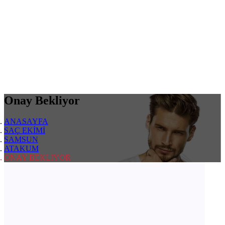
Onay Bekliyor
ANASAYFA
SAÇ EKİMİ
SAMSUN
ATAKUM
ONAY BEKLIYOR