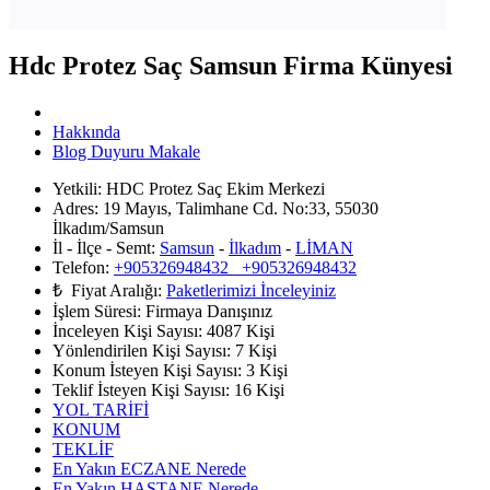
Hdc Protez Saç Samsun Firma Künyesi
Hakkında
Blog Duyuru Makale
Yetkili:
HDC Protez Saç Ekim Merkezi
Adres:
19 Mayıs, Talimhane Cd. No:33, 55030
İlkadım/Samsun
İl - İlçe - Semt:
Samsun
-
İlkadım
-
LİMAN
Telefon:
+905326948432 +905326948432
₺ Fiyat Aralığı:
Paketlerimizi İnceleyiniz
İşlem Süresi:
Firmaya Danışınız
İnceleyen Kişi Sayısı:
4087 Kişi
Yönlendirilen Kişi Sayısı:
7
Kişi
Konum İsteyen Kişi Sayısı:
3
Kişi
Teklif İsteyen Kişi Sayısı:
16
Kişi
YOL TARİFİ
KONUM
TEKLİF
En Yakın ECZANE Nerede
En Yakın HASTANE Nerede