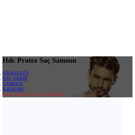
Hdc Protez Saç Samsun
ANASAYFA
SAÇ EKİMİ
SAMSUN
İLKADıM
HDC PROTEZ SAÇ SAMSUN