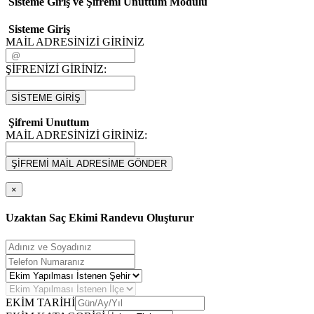
Sisteme Giriş ve Şifremi Unuttum Modulü
Sisteme Giriş
MAİL ADRESİNİZİ GİRİNİZ
ŞİFRENİZİ GİRİNİZ:
SİSTEME GİRİŞ
Şifremi Unuttum
MAİL ADRESİNİZİ GİRİNİZ:
ŞİFREMİ MAİL ADRESİME GÖNDER
×
Uzaktan Saç Ekimi Randevu Oluşturur
EKİM TARİHİ