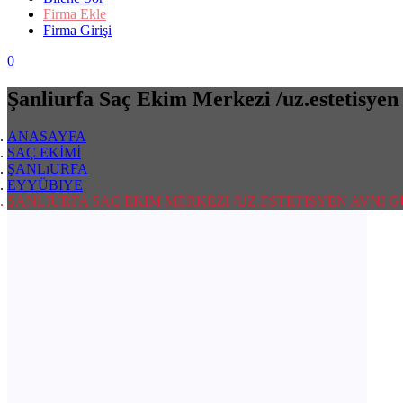
Firma Ekle
Firma Girişi
0
Şanliurfa Saç Ekim Merkezi /uz.estetisye
ANASAYFA
SAÇ EKİMİ
ŞANLıURFA
EYYÜBIYE
ŞANLIURFA SAÇ EKIM MERKEZI /UZ.ESTETISYEN AVNI 