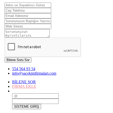
Bilene Soru Sor
554 564 93 54
info@sacekimfirmalari.com
BİLENE SOR
FİRMA EKLE
SİSTEME GİRİŞ
SİSTEME GİRİŞ