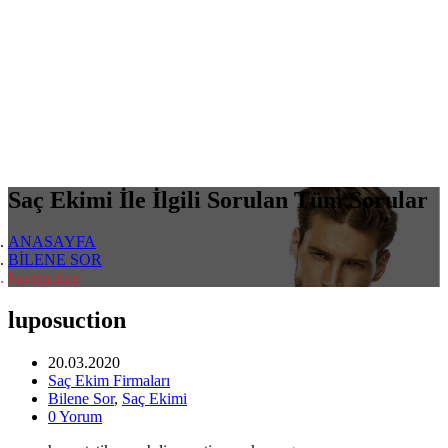
Saç Ekimi İle İlgili Sorulan Tüm Sorular
ANASAYFA
BİLENE SOR
luposuction
luposuction
20.03.2020
Saç Ekim Firmaları
Bilene Sor
,
Saç Ekimi
0 Yorum