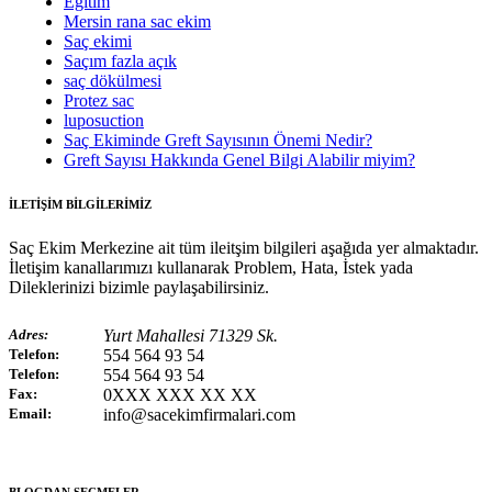
Eğitim
Mersin rana sac ekim
Saç ekimi
Saçım fazla açık
saç dökülmesi
Protez sac
luposuction
Saç Ekiminde Greft Sayısının Önemi Nedir?
Greft Sayısı Hakkında Genel Bilgi Alabilir miyim?
İLETİŞİM BİLGİLERİMİZ
Saç Ekim Merkezine ait tüm ileitşim bilgileri aşağıda yer almaktadır.
İletişim kanallarımızı kullanarak Problem, Hata, İstek yada
Dileklerinizi bizimle paylaşabilirsiniz.
Adres:
Yurt Mahallesi 71329 Sk.
Telefon:
554 564 93 54
Telefon:
554 564 93 54
Fax:
0XXX XXX XX XX
Email:
info@sacekimfirmalari.com