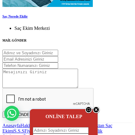
Saç Nerede Ekilir
Saç Ekim Merkezi
MAİL GÖNDER
MAİL GÖNDER
ONLİNE TALEP
Anasayfa
Hakkımızda
Saç Ekimi
Blog - Haber
Uzaktan Saç
Ekimi
S.S.S
Fiyatlandırma
Reklam uygulaması
Gizlilik