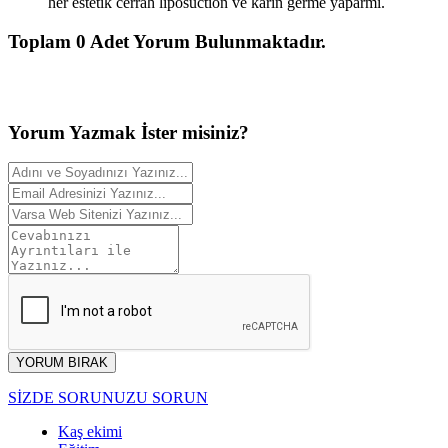
her estetik cerrah liposuction ve karın germe yaparmı.
Toplam
0
Adet Yorum Bulunmaktadır.
Yorum
Yazmak
İster misiniz?
YORUM BIRAK
SİZDE SORUNUZU SORUN
Kaş ekimi