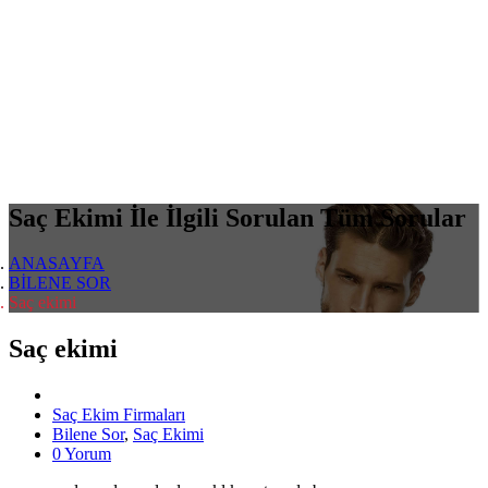
Saç Ekimi İle İlgili Sorulan Tüm Sorular
ANASAYFA
BİLENE SOR
Saç ekimi
Saç ekimi
Saç Ekim Firmaları
Bilene Sor
,
Saç Ekimi
0 Yorum