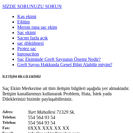
SİZDE SORUNUZU SORUN
Kaş ekimi
Eğitim
Mersin rana sac ekim
Saç ekimi
Saçım fazla açık
saç dökülmesi
Protez sac
luposuction
Saç Ekiminde Greft Sayısının Önemi Nedir?
Greft Sayısı Hakkında Genel Bilgi Alabilir miyim?
İLETİŞİM BİLGİLERİMİZ
Saç Ekim Merkezine ait tüm ileitşim bilgileri aşağıda yer almaktadır.
İletişim kanallarımızı kullanarak Problem, Hata, İstek yada
Dileklerinizi bizimle paylaşabilirsiniz.
Adres:
Yurt Mahallesi 71329 Sk.
Telefon:
554 564 93 54
Telefon:
554 564 93 54
Fax:
0XXX XXX XX XX