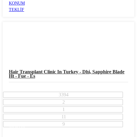
KONUM
TEKLİF
Hair Transplant Clinic In Turkey - Dhi, Sapphire Blade
Ht - Fue - Es
3394
2
1
11
9
Adana İli
Çukurova İlçesi