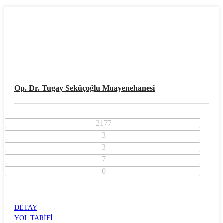
Op. Dr. Tugay Seküçoğlu Muayenehanesi
2177
3
3
7
0
Adana İli
Çukurova İlçesi
HUZUREVLERİ
DETAY
YOL TARİFİ