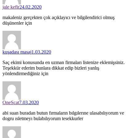
jale kefir
24.02.2020
makaleniz gerçekten çok açıklayıcı ve bilgilendirici olmuş
düşünenler için
kuşadası masaj
1.03.2020
Saç ekimi konusunda en uzman firmaları listenize eklemişsiniz.
Teşekkür ederim bunlara dikkat edip bizleri yanlış
yönlendirmediğiniz için
OneScat
7.03.2020
abi suan buradan butun fırmaların bılgılerıne ulasabılıyorum ve
dogru ısletmeyı bulabılıyorum tesekkurler