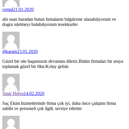
cemal
21.01.2020
abi suan buradan butun fırmaların bılgılerıne ulasabılıyorum ve
dogru ısletmeyı bulabılıyorum tesekkurler
djkaram
23.01.2020
Güzel bir site başarınızın devamını dileriz.Bütün firmaları bir araya
toplamak güzel bir fikir.Kolay gelsin
Yasir Helva
14.02.2020
Saç Ekim hizmetlerinde firma çok iyi. daha önce çalıştım firma
sahibi ve personeli çok ilgili. tavsiye ederim