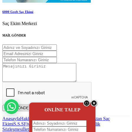
6000 Greft Saç Ekimi
Saç Ekim Merkezi
MAİL GÖNDER
MAİL GÖNDER
ONLİNE TALEP
Anasayfa
Hakkımızda
Saç Ekimi
Blog - Haber
Uzaktan Saç
Ekimi
S.S.S
Fiyatlandırma
Reklam uygulaması
Gizlilik
Sözleşmesi
İletişim