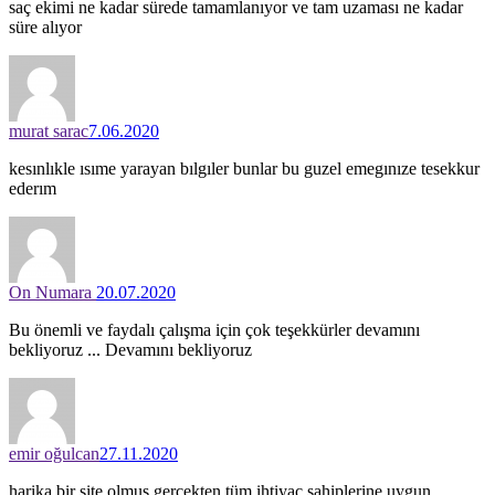
saç ekimi ne kadar sürede tamamlanıyor ve tam uzaması ne kadar
süre alıyor
murat sarac
7.06.2020
kesınlıkle ısıme yarayan bılgıler bunlar bu guzel emegınıze tesekkur
ederım
On Numara
20.07.2020
Bu önemli ve faydalı çalışma için çok teşekkürler devamını
bekliyoruz ... Devamını bekliyoruz
emir oğulcan
27.11.2020
harika bir site olmuş gerçekten tüm ihtiyaç sahiplerine uygun