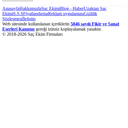
Anasayfa
Hakkımızda
Saç Ekimi
Blog - Haber
Uzaktan Saç
Ekimi
S.S.S
Fiyatlandırma
Reklam uygulaması
Gizlilik
Sözleşmesi
İletişim
Web sitesinde kullanılanan içeriklerin
5846 sayılı Fikir ve Sanat
Eserleri Kanunu
gereği izinsiz koplayalamak yasaktır.
© 2018-
2026
Saç Ekim Firmaları