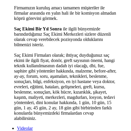
Firmamızın kuruluş amacı tamamen müşteriler ile
firmalar arasında en yalın hali ile bir komisyon almadan
köprü görevini görmek.
Saç Ekimi Bir Yıl Sonra
ile ilgili bünyemizde
barındırdığımız Saç Ekimi Merkezleri sizlere düzenli
olarak cevap verebilecek pozisyonda olduklarını
bilmenizi isteriz.
Saç Ekimi Firmaları olarak; ihtiyaç duyduğunuz saç
ekimi ile ilgili fiyat, donör, greft sayısının önemi, hangi
teknik kullanılmasının dadah iyi olacağı, dhi, fue,
saphire gibi yöntemler hakkında, malzeme, before-after,
ay-ay, forum, soru, aşamaları, teknikleri, beslenme,
sonuçları, bilgi, enfeksiyon, en iyi hastane veya doktor,
evreleri, eğitimi, hataları, gelişmeleri, greft, kursu,
beslenme, sonuçları, kök hücre, kızarıklık, şikayet,
kaşıntı, maliyeti, merkezleri, magdurları, losyon, tedavi
yöntemleri, dini konular hakkında, 1 gün, 10 gün, 15
gün, 1 ay, 45 gün, 2 ay, 18 gün gibi birbirinden farklı
konularda bünyemizdeki firmalardan cevap
alabilirsiniz.
Videolar