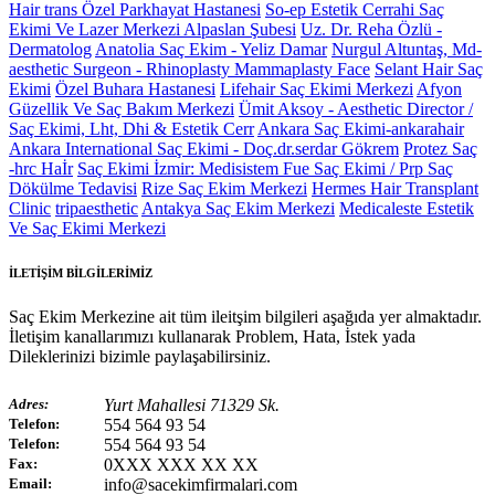
Hair trans
Özel Parkhayat Hastanesi
So-ep Estetik Cerrahi Saç
Ekimi Ve Lazer Merkezi Alpaslan Şubesi
Uz. Dr. Reha Özlü -
Dermatolog
Anatolia Saç Ekim - Yeliz Damar
Nurgul Altuntaş, Md-
aesthetic Surgeon - Rhinoplasty Mammaplasty Face
Selant Hair Saç
Ekimi
Özel Buhara Hastanesi
Lifehair Saç Ekimi Merkezi
Afyon
Güzellik Ve Saç Bakım Merkezi
Ümit Aksoy - Aesthetic Director /
Saç Ekimi, Lht, Dhi & Estetik Cerr
Ankara Saç Ekimi-ankarahair
Ankara International Saç Ekimi - Doç.dr.serdar Gökrem
Protez Saç
-hrc Haİr
Saç Ekimi İzmir: Medisistem Fue Saç Ekimi / Prp Saç
Dökülme Tedavisi
Rize Saç Ekim Merkezi
Hermes Hair Transplant
Clinic
tripaesthetic
Antakya Saç Ekim Merkezi
Medicaleste Estetik
Ve Saç Ekimi Merkezi
İLETİŞİM BİLGİLERİMİZ
Saç Ekim Merkezine ait tüm ileitşim bilgileri aşağıda yer almaktadır.
İletişim kanallarımızı kullanarak Problem, Hata, İstek yada
Dileklerinizi bizimle paylaşabilirsiniz.
Adres:
Yurt Mahallesi 71329 Sk.
Telefon:
554 564 93 54
Telefon:
554 564 93 54
Fax:
0XXX XXX XX XX
Email:
info@sacekimfirmalari.com