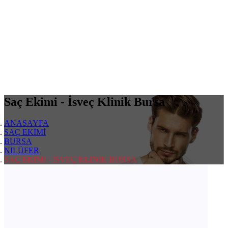
Saç Ekimi - İsveç Klinik Bursa
ANASAYFA
SAÇ EKİMİ
BURSA
NILÜFER
SAÇ EKIMI - İSVEÇ KLINIK BURSA