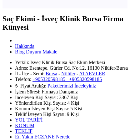
Saç Ekimi - İsveç Klinik Bursa Firma
Künyesi
Hakkında
Blog Duyuru Makale
Yetkili:
İsveç Klinik Bursa Saç Ekim Merkezi
Adres:
Esentepe, Gürler Cd. No:12, 16130 Nilüfer/Bursa
İl - İlçe - Semt:
Bursa
-
Nilüfer
-
ATAEVLER
Telefon:
+905320598185 +905320598185
₺ Fiyat Aralığı:
Paketlerimizi İnceleyiniz
İşlem Süresi:
Firmaya Danışınız
İnceleyen Kişi Sayısı:
3367 Kişi
Yönlendirilen Kişi Sayısı:
4
Kişi
Konum İsteyen Kişi Sayısı:
5
Kişi
Teklif İsteyen Kişi Sayısı:
9
Kişi
YOL TARİFİ
KONUM
TEKLİF
En Yakın ECZANE Nerede