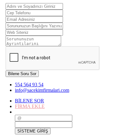
Bilene Soru Sor
554 564 93 54
info@sacekimfirmalari.com
BİLENE SOR
FİRMA EKLE
SİSTEME GİRİŞ
SİSTEME GİRİŞ