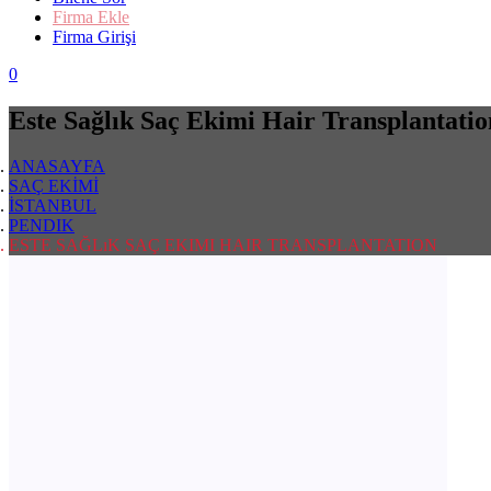
Firma Ekle
Firma Girişi
0
Este Sağlık Saç Ekimi Hair Transplantatio
ANASAYFA
SAÇ EKİMİ
İSTANBUL
PENDIK
ESTE SAĞLıK SAÇ EKIMI HAIR TRANSPLANTATION