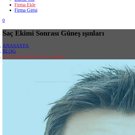
Firma Ekle
Firma Girişi
0
Saç Ekimi Sonrası Güneş ışınları
ANASAYFA
BLOG
Saç Ekimi Sonrası Güneş ışınları