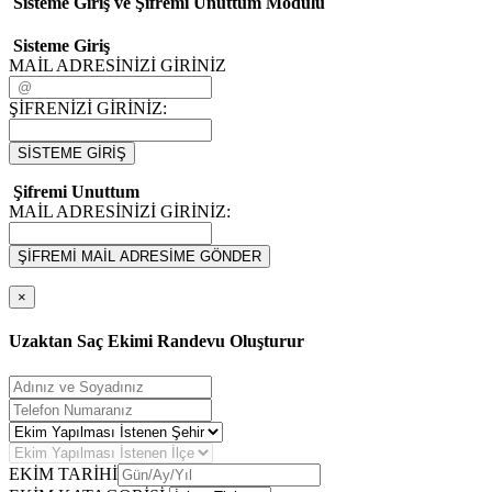
Sisteme Giriş ve Şifremi Unuttum Modulü
Sisteme Giriş
MAİL ADRESİNİZİ GİRİNİZ
ŞİFRENİZİ GİRİNİZ:
SİSTEME GİRİŞ
Şifremi Unuttum
MAİL ADRESİNİZİ GİRİNİZ:
ŞİFREMİ MAİL ADRESİME GÖNDER
×
Uzaktan Saç Ekimi Randevu Oluşturur
EKİM TARİHİ