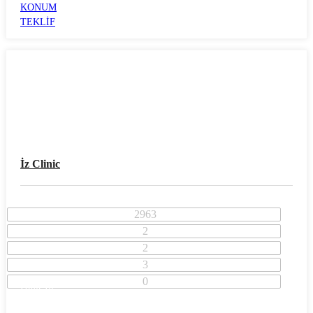
KONUM
TEKLİF
İz Clinic
2963
2
2
3
0
İzmir İli
Bayraklı İlçesi