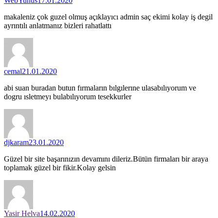
WebYunus
17.01.2020
makaleniz çok guzel olmuş açıklayıcı admin saç ekimi kolay iş degil
ayrıntılı anlatmanız bizleri rahatlattı
cemal
21.01.2020
abi suan buradan butun fırmaların bılgılerıne ulasabılıyorum ve
dogru ısletmeyı bulabılıyorum tesekkurler
djkaram
23.01.2020
Güzel bir site başarınızın devamını dileriz.Bütün firmaları bir araya
toplamak güzel bir fikir.Kolay gelsin
Yasir Helva
14.02.2020