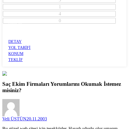
1
4
0
İzmir İli
Bayraklı İlçesi
GÜMÜŞPALA
DETAY
YOL TARİFİ
KONUM
TEKLİF
Saç Ekim Firmaları
Yorumlarını
Okumak İstemez
misiniz?
Veli ÜSTÜN
20.11.2003
Bu güzel web sitesi için teşekkürler. Hayırlı uğurlu olur umarım.