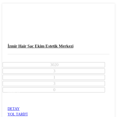
İzmir Hair Saç Ekim Estetik Merkezi
3020
3
1
3
0
İzmir İli
Bayraklı İlçesi
BAYRAKLI
DETAY
YOL TARİFİ