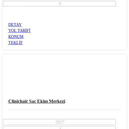
0
İzmir İli
Bayraklı İlçesi
GÜMÜŞPALA
DETAY
YOL TARİFİ
KONUM
TEKLİF
Clinichair Saç Ekim Merkezi
2937
3