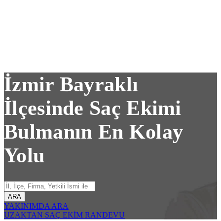
İzmir Bayraklı
İlçesinde Saç Ekimi
Bulmanın En Kolay
Yolu
ARA
YAKINIMDA ARA
UZAKTAN SAÇ EKİM RANDEVU