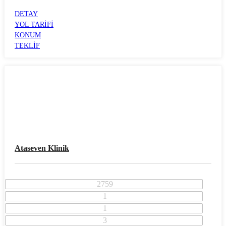
MANAVKUYU
DETAY
YOL TARİFİ
KONUM
TEKLİF
Ataseven Klinik
2759
1
1
3