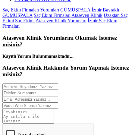
Saç Ekim Firmaları Yorumları
GÜMÜŞPALA
İzmir
Bayraklı
GÜMÜŞPALA
Saç Ekim Firmaları
Ataseven Klinik
Uzaktan Saç
Ekimi
Saç Ekimi
Ataseven Klinik Yorumları
İzmir Saç Ekim
Firmaları
Ataseven Klinik
Yorumlarını
Okumak İstemez
misiniz?
Kayıtlı Yorum Bulunmamaktadır...
Ataseven Klinik Hakkında
Yorum
Yapmak İstemez
misiniz?