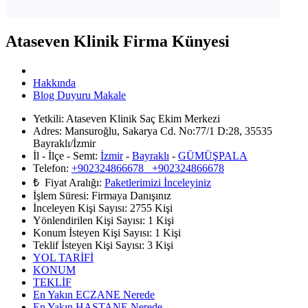
Ataseven Klinik Firma Künyesi
Hakkında
Blog Duyuru Makale
Yetkili:
Ataseven Klinik Saç Ekim Merkezi
Adres:
Mansuroğlu, Sakarya Cd. No:77/1 D:28, 35535
Bayraklı/İzmir
İl - İlçe - Semt:
İzmir
-
Bayraklı
-
GÜMÜŞPALA
Telefon:
+902324866678 +902324866678
₺ Fiyat Aralığı:
Paketlerimizi İnceleyiniz
İşlem Süresi:
Firmaya Danışınız
İnceleyen Kişi Sayısı:
2755 Kişi
Yönlendirilen Kişi Sayısı:
1
Kişi
Konum İsteyen Kişi Sayısı:
1
Kişi
Teklif İsteyen Kişi Sayısı:
3
Kişi
YOL TARİFİ
KONUM
TEKLİF
En Yakın ECZANE Nerede
En Yakın HASTANE Nerede