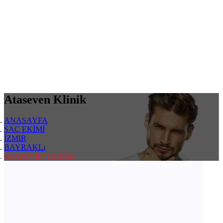
Ataseven Klinik
ANASAYFA
SAÇ EKİMİ
İZMIR
BAYRAKLı
ATASEVEN KLINIK