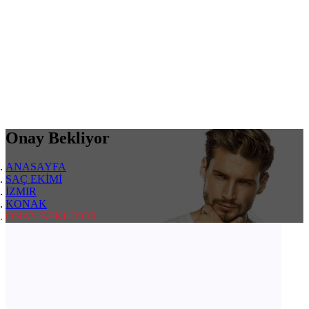
Onay Bekliyor
ANASAYFA
SAÇ EKİMİ
İZMIR
KONAK
ONAY BEKLIYOR