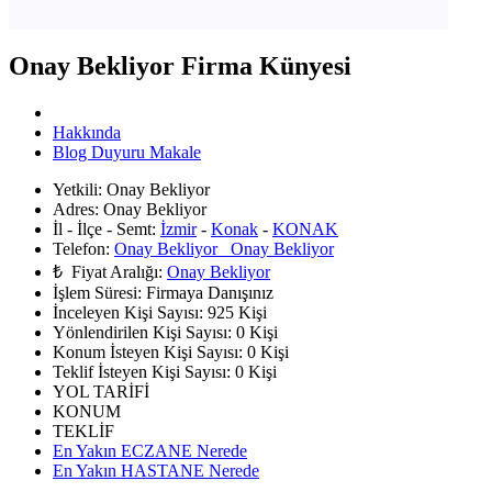
Onay Bekliyor Firma Künyesi
Hakkında
Blog Duyuru Makale
Yetkili:
Onay Bekliyor
Adres:
Onay Bekliyor
İl - İlçe - Semt:
İzmir
-
Konak
-
KONAK
Telefon:
Onay Bekliyor Onay Bekliyor
₺ Fiyat Aralığı:
Onay Bekliyor
İşlem Süresi:
Firmaya Danışınız
İnceleyen Kişi Sayısı:
925 Kişi
Yönlendirilen Kişi Sayısı:
0
Kişi
Konum İsteyen Kişi Sayısı:
0
Kişi
Teklif İsteyen Kişi Sayısı:
0
Kişi
YOL TARİFİ
KONUM
TEKLİF
En Yakın ECZANE Nerede
En Yakın HASTANE Nerede