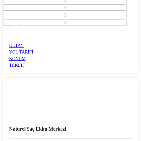
0
5
0
İzmir İli
Konak İlçesi
KONAK
DETAY
YOL TARİFİ
KONUM
TEKLİF
Naturel Saç Ekim Merkezi