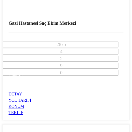
Gazi Hastanesi Saç Ekim Merkezi
2875
4
5
9
0
İzmir İli
Konak İlçesi
KONAK
DETAY
YOL TARİFİ
KONUM
TEKLİF