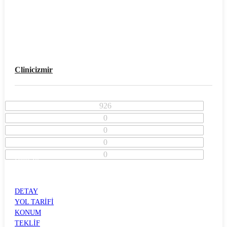
Clinicizmir
926
0
0
0
0
İzmir İli
Konak İlçesi
KONAK
DETAY
YOL TARİFİ
KONUM
TEKLİF