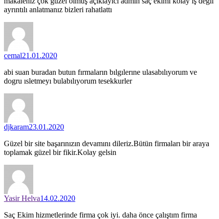
makaleniz çok guzel olmuş açıklayıcı admin saç ekimi kolay iş degil
ayrıntılı anlatmanız bizleri rahatlattı
cemal
21.01.2020
abi suan buradan butun fırmaların bılgılerıne ulasabılıyorum ve
dogru ısletmeyı bulabılıyorum tesekkurler
djkaram
23.01.2020
Güzel bir site başarınızın devamını dileriz.Bütün firmaları bir araya
toplamak güzel bir fikir.Kolay gelsin
Yasir Helva
14.02.2020
Saç Ekim hizmetlerinde firma çok iyi. daha önce çalıştım firma