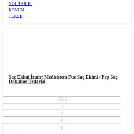
YOL TARİFİ
KONUM
TEKLİF
Saç Ekimi İzmir: Medisistem Fue Saç Ekimi / Prp Saç
Dökülme Tedavisi
2565
1
1
8
0
İzmir İli