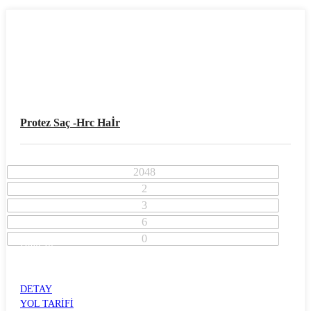
Protez Saç -hrc Haİr
2048
2
3
6
0
İzmir İli
Konak İlçesi
ALSANCAK
DETAY
YOL TARİFİ