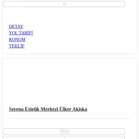
0
İzmir İli
Konak İlçesi
ALSANCAK
DETAY
YOL TARİFİ
KONUM
TEKLİF
Serena Estetik Merkezi Ülker Akiska
2032
2