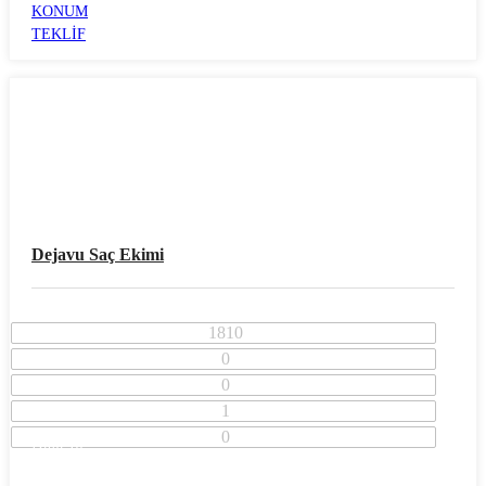
KONUM
TEKLİF
Dejavu Saç Ekimi
1810
0
0
1
0
İzmir İli
Konak İlçesi