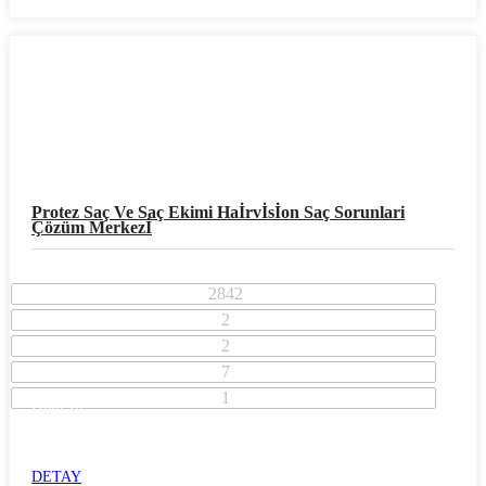
Protez Saç Ve Saç Ekimi Haİrvİsİon Saç Sorunlari
Çözüm Merkezİ
2842
2
2
7
1
İzmir İli
Konak İlçesi
ALSANCAK
DETAY