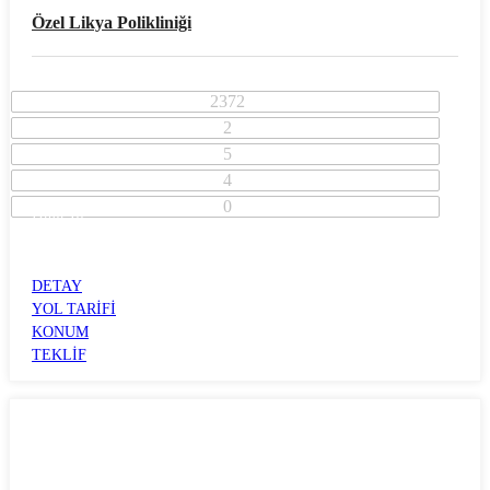
Özel Likya Polikliniği
2372
2
5
4
0
İzmir İli
Konak İlçesi
ALSANCAK
DETAY
YOL TARİFİ
KONUM
TEKLİF