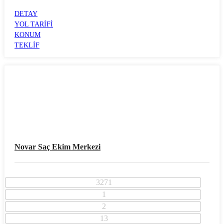
ALSANCAK
DETAY
YOL TARİFİ
KONUM
TEKLİF
Novar Saç Ekim Merkezi
3271
1
2
13