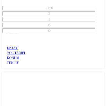
2150
2
1
8
0
İzmir İli
Konak İlçesi
KONAK
DETAY
YOL TARİFİ
KONUM
TEKLİF