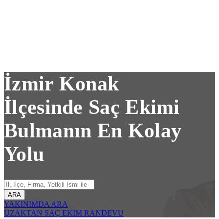
İzmir Konak
İlçesinde Saç Ekimi
Bulmanın En Kolay
Yolu
ARA
YAKINIMDA ARA
UZAKTAN SAÇ EKİM RANDEVU