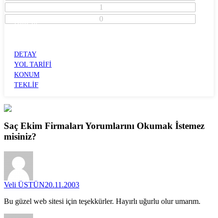
1
0
İzmir İli
Konak İlçesi
KONAK
DETAY
YOL TARİFİ
KONUM
TEKLİF
Saç Ekim Firmaları
Yorumlarını
Okumak İstemez
misiniz?
Veli ÜSTÜN
20.11.2003
Bu güzel web sitesi için teşekkürler. Hayırlı uğurlu olur umarım.