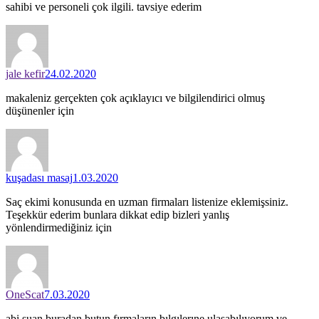
sahibi ve personeli çok ilgili. tavsiye ederim
jale kefir
24.02.2020
makaleniz gerçekten çok açıklayıcı ve bilgilendirici olmuş
düşünenler için
kuşadası masaj
1.03.2020
Saç ekimi konusunda en uzman firmaları listenize eklemişsiniz.
Teşekkür ederim bunlara dikkat edip bizleri yanlış
yönlendirmediğiniz için
OneScat
7.03.2020
abi suan buradan butun fırmaların bılgılerıne ulasabılıyorum ve