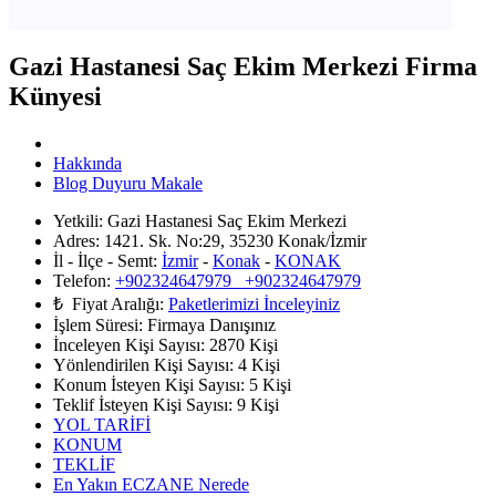
Gazi Hastanesi Saç Ekim Merkezi Firma
Künyesi
Hakkında
Blog Duyuru Makale
Yetkili:
Gazi Hastanesi Saç Ekim Merkezi
Adres:
1421. Sk. No:29, 35230 Konak/İzmir
İl - İlçe - Semt:
İzmir
-
Konak
-
KONAK
Telefon:
+902324647979 +902324647979
₺ Fiyat Aralığı:
Paketlerimizi İnceleyiniz
İşlem Süresi:
Firmaya Danışınız
İnceleyen Kişi Sayısı:
2870 Kişi
Yönlendirilen Kişi Sayısı:
4
Kişi
Konum İsteyen Kişi Sayısı:
5
Kişi
Teklif İsteyen Kişi Sayısı:
9
Kişi
YOL TARİFİ
KONUM
TEKLİF
En Yakın ECZANE Nerede