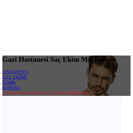
Gazi Hastanesi Saç Ekim Merkezi
ANASAYFA
SAÇ EKİMİ
İZMIR
KONAK
GAZI HASTANESI SAÇ EKIM MERKEZI