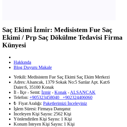
Saç Ekimi İzmir: Medisistem Fue Saç
Ekimi / Prp Saç Dökülme Tedavisi Firma
Künyesi
Hakkında
Blog Duyuru Makale
Yetkili:
Medisistem Fue Saç Ekimi Saç Ekim Merkezi
Adres:
Alsancak, 1379 Sokak No:5 Sarılar Apt. Kat:6
Daire:6, 35100 Konak
İl - İlçe - Semt:
İzmir
-
Konak
-
ALSANCAK
Telefon:
+905323458040 +902324406060
₺ Fiyat Aralığı:
Paketlerimizi İnceleyiniz
İşlem Süresi:
Firmaya Danışınız
İnceleyen Kişi Sayısı:
2562 Kişi
Yönlendirilen Kişi Sayısı:
1
Kişi
Konum İsteyen Kişi Sayısı:
1
Kişi