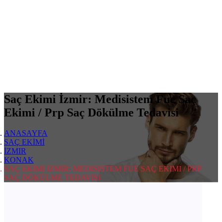
Saç Ekimi İzmir: Medisistem Fue Saç
Ekimi / Prp Saç Dökülme Tedavisi
ANASAYFA
SAÇ EKİMİ
İZMIR
KONAK
SAÇ EKIMI İZMIR: MEDISISTEM FUE SAÇ EKIMI / PRP
SAÇ DÖKÜLME TEDAVISI