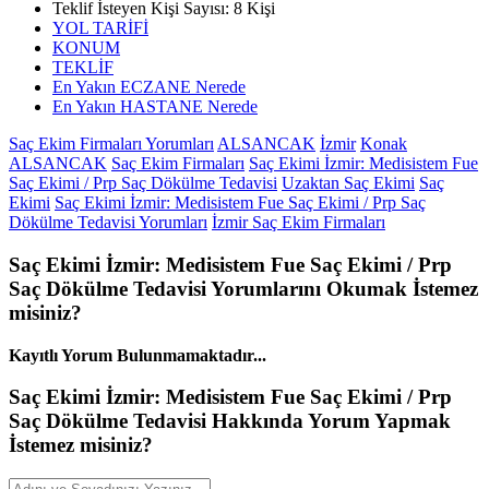
Teklif İsteyen Kişi Sayısı:
8
Kişi
YOL TARİFİ
KONUM
TEKLİF
En Yakın ECZANE Nerede
En Yakın HASTANE Nerede
Saç Ekim Firmaları Yorumları
ALSANCAK
İzmir
Konak
ALSANCAK
Saç Ekim Firmaları
Saç Ekimi İzmir: Medisistem Fue
Saç Ekimi / Prp Saç Dökülme Tedavisi
Uzaktan Saç Ekimi
Saç
Ekimi
Saç Ekimi İzmir: Medisistem Fue Saç Ekimi / Prp Saç
Dökülme Tedavisi Yorumları
İzmir Saç Ekim Firmaları
Saç Ekimi İzmir: Medisistem Fue Saç Ekimi / Prp
Saç Dökülme Tedavisi
Yorumlarını
Okumak İstemez
misiniz?
Kayıtlı Yorum Bulunmamaktadır...
Saç Ekimi İzmir: Medisistem Fue Saç Ekimi / Prp
Saç Dökülme Tedavisi Hakkında
Yorum
Yapmak
İstemez misiniz?