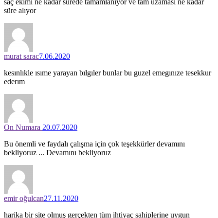
saç ekimi ne kadar sürede tamamlanıyor ve tam uzaması ne kadar
süre alıyor
murat sarac
7.06.2020
kesınlıkle ısıme yarayan bılgıler bunlar bu guzel emegınıze tesekkur
ederım
On Numara
20.07.2020
Bu önemli ve faydalı çalışma için çok teşekkürler devamını
bekliyoruz ... Devamını bekliyoruz
emir oğulcan
27.11.2020
harika bir site olmuş gerçekten tüm ihtiyaç sahiplerine uygun