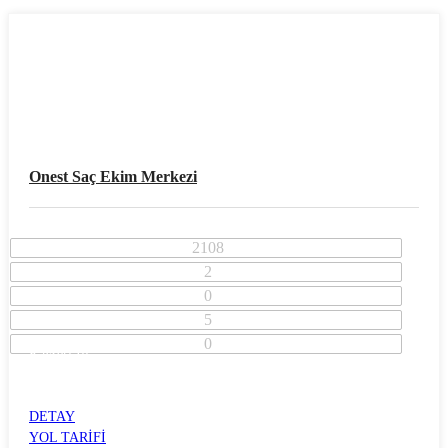
Onest Saç Ekim Merkezi
2108
2
0
5
0
Kayseri İli
Kocasinan İlçesi
VALİLİK
DETAY
YOL TARİFİ