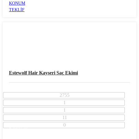
KONUM
TEKLİF
Estewolf Hair Kayseri Saç Ekimi
2755
1
1
11
0
Kayseri İli
Kocasinan İlçesi