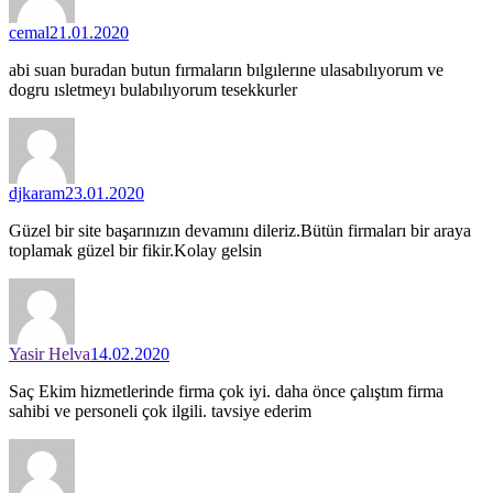
cemal
21.01.2020
abi suan buradan butun fırmaların bılgılerıne ulasabılıyorum ve
dogru ısletmeyı bulabılıyorum tesekkurler
djkaram
23.01.2020
Güzel bir site başarınızın devamını dileriz.Bütün firmaları bir araya
toplamak güzel bir fikir.Kolay gelsin
Yasir Helva
14.02.2020
Saç Ekim hizmetlerinde firma çok iyi. daha önce çalıştım firma
sahibi ve personeli çok ilgili. tavsiye ederim