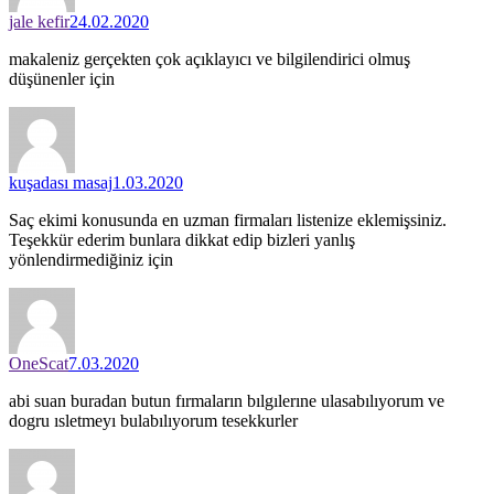
jale kefir
24.02.2020
makaleniz gerçekten çok açıklayıcı ve bilgilendirici olmuş
düşünenler için
kuşadası masaj
1.03.2020
Saç ekimi konusunda en uzman firmaları listenize eklemişsiniz.
Teşekkür ederim bunlara dikkat edip bizleri yanlış
yönlendirmediğiniz için
OneScat
7.03.2020
abi suan buradan butun fırmaların bılgılerıne ulasabılıyorum ve
dogru ısletmeyı bulabılıyorum tesekkurler