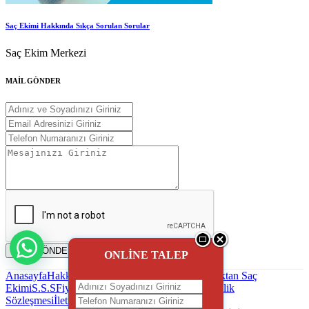
Saç Ekimi Hakkında Sıkça Sorulan Sorular
Saç Ekim Merkezi
MAİL GÖNDER
MAİL GÖNDER
ONLİNE TALEP
Anasayfa
Hakkımızda
Saç Ekimi
Blog - Haber
Uzaktan Saç
Ekimi
S.S.S
Fiyatlandırma
Reklam uygulaması
Gizlilik
Sözleşmesi
İletişim