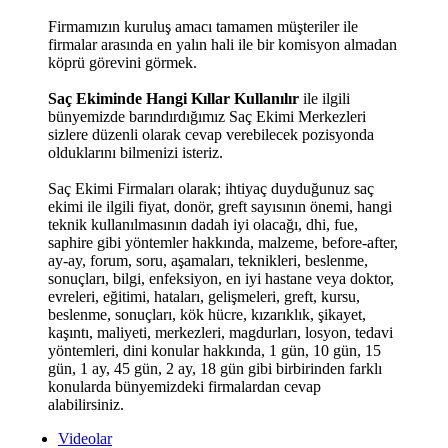
Firmamızın kuruluş amacı tamamen müşteriler ile
firmalar arasında en yalın hali ile bir komisyon almadan
köprü görevini görmek.
Saç Ekiminde Hangi Kıllar Kullanılır
ile ilgili
bünyemizde barındırdığımız Saç Ekimi Merkezleri
sizlere düzenli olarak cevap verebilecek pozisyonda
olduklarını bilmenizi isteriz.
Saç Ekimi Firmaları olarak; ihtiyaç duyduğunuz saç
ekimi ile ilgili fiyat, donör, greft sayısının önemi, hangi
teknik kullanılmasının dadah iyi olacağı, dhi, fue,
saphire gibi yöntemler hakkında, malzeme, before-after,
ay-ay, forum, soru, aşamaları, teknikleri, beslenme,
sonuçları, bilgi, enfeksiyon, en iyi hastane veya doktor,
evreleri, eğitimi, hataları, gelişmeleri, greft, kursu,
beslenme, sonuçları, kök hücre, kızarıklık, şikayet,
kaşıntı, maliyeti, merkezleri, magdurları, losyon, tedavi
yöntemleri, dini konular hakkında, 1 gün, 10 gün, 15
gün, 1 ay, 45 gün, 2 ay, 18 gün gibi birbirinden farklı
konularda bünyemizdeki firmalardan cevap
alabilirsiniz.
Videolar