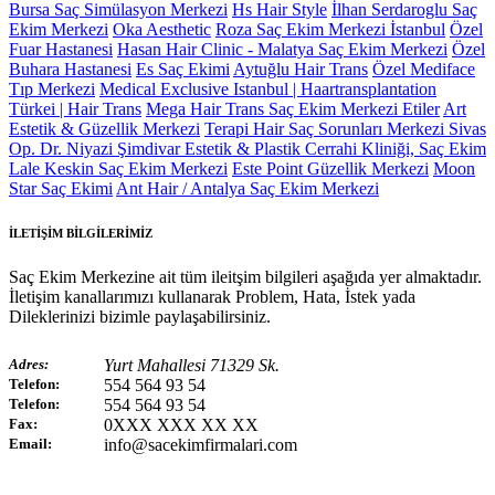
Bursa Saç Simülasyon Merkezi
Hs Hair Style
İlhan Serdaroglu Saç
Ekim Merkezi
Oka Aesthetic
Roza Saç Ekim Merkezi İstanbul
Özel
Fuar Hastanesi
Hasan Hair Clinic - Malatya Saç Ekim Merkezi
Özel
Buhara Hastanesi
Es Saç Ekimi
Aytuğlu Hair Trans
Özel Mediface
Tıp Merkezi
Medical Exclusive Istanbul | Haartransplantation
Türkei | Hair Trans
Mega Hair Trans Saç Ekim Merkezi Etiler
Art
Estetik & Güzellik Merkezi
Terapi Hair Saç Sorunları Merkezi Sivas
Op. Dr. Niyazi Şimdivar Estetik & Plastik Cerrahi Kliniği, Saç Ekim
Lale Keskin Saç Ekim Merkezi
Este Point Güzellik Merkezi
Moon
Star Saç Ekimi
Ant Hair / Antalya Saç Ekim Merkezi
İLETİŞİM BİLGİLERİMİZ
Saç Ekim Merkezine ait tüm ileitşim bilgileri aşağıda yer almaktadır.
İletişim kanallarımızı kullanarak Problem, Hata, İstek yada
Dileklerinizi bizimle paylaşabilirsiniz.
Adres:
Yurt Mahallesi 71329 Sk.
Telefon:
554 564 93 54
Telefon:
554 564 93 54
Fax:
0XXX XXX XX XX
Email:
info@sacekimfirmalari.com