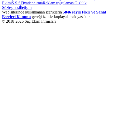
Ekimi
S.S.S
Fiyatlandırma
Reklam uygulaması
Gizlilik
Sözleşmesi
İletişim
Web sitesinde kullanılanan içeriklerin
5846 sayılı Fikir ve Sanat
Eserleri Kanunu
gereği izinsiz koplayalamak yasaktır.
© 2018-
2026
Saç Ekim Firmaları